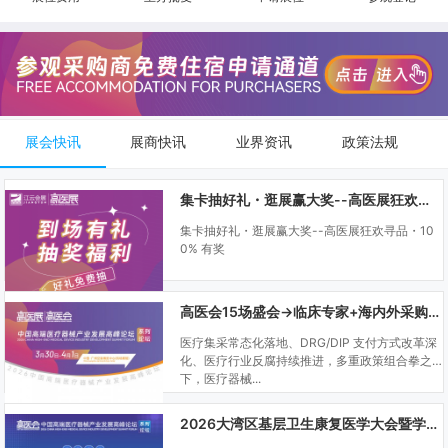
展会快讯
展商快讯
业界资讯
政策法规
集卡抽好礼・逛展赢大奖--高医展狂欢寻品・100% 有奖
集卡抽好礼・逛展赢大奖--高医展狂欢寻品・10
0% 有奖
高医会15场盛会→临床专家+海内外采购商双向对接
医疗集采常态化落地、DRG/DIP 支付方式改革深
化、医疗行业反腐持续推进，多重政策组合拳之
下，医疗器械...
2026大湾区基层卫生康复医学大会暨学科建设、门诊可视化微创技术分享会