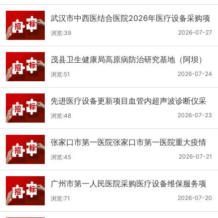
武汉市中西医结合医院2026年医疗设备采购项
目三十三公开招标公告
2026-07-27
浏览:39
茂县卫生健康局高原病防治研究基地（阿坝）
手术、急救及生命支持类医疗设备购置项目招
2026-07-24
浏览:51
标公告
先进医疗设备更新项目血管内超声波诊断仪采
购（三次）公开招标公告
2026-07-23
浏览:48
张家口市第一医院张家口市第一医院重大疫情
救治基地手术室及重症监护室医疗设备采购项
2026-07-21
浏览:45
目更正公告
广州市第一人民医院采购医疗设备维保服务项
目（2026年第1批）(二次)（项目编号：GZSY-
2026-07-20
浏览:71
2026FW-06）采购更正公告