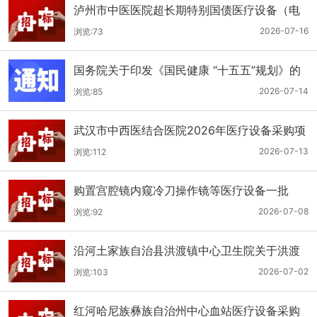
泸州市中医医院超长期特别国债医疗设备（电
子胃肠镜系统）采购更正公告（第二次）
2026-07-16
浏览:73
国务院关于印发《国民健康 “十五五”规划》的
通知
2026-07-14
浏览:85
武汉市中西医结合医院2026年医疗设备采购项
目四公开招标公告
2026-07-13
浏览:112
购置宫腔镜内窥冷刀操作镜等医疗设备一批
（双盲+远程异地+分散）
2026-07-08
浏览:92
沿河土家族自治县洪渡镇中心卫生院关于洪渡
镇中心卫生院县域医疗次中心医疗设备采购项
2026-07-02
浏览:103
目的公开招标公告
红河哈尼族彝族自治州中心血站医疗设备采购