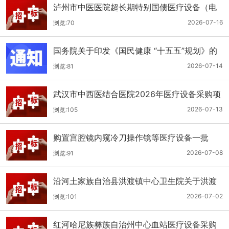
泸州市中医医院超长期特别国债医疗设备（电
子胃肠镜系统）采购更正公告（第二次）
2026-07-16
浏览:70
国务院关于印发《国民健康 “十五五”规划》的
通知
2026-07-14
浏览:81
武汉市中西医结合医院2026年医疗设备采购项
目四公开招标公告
2026-07-13
浏览:105
购置宫腔镜内窥冷刀操作镜等医疗设备一批
（双盲+远程异地+分散）
2026-07-08
浏览:91
沿河土家族自治县洪渡镇中心卫生院关于洪渡
镇中心卫生院县域医疗次中心医疗设备采购项
2026-07-02
浏览:101
目的公开招标公告
红河哈尼族彝族自治州中心血站医疗设备采购