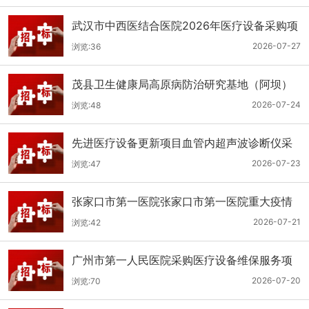
武汉市中西医结合医院2026年医疗设备采购项
目三十三公开招标公告
2026-07-27
浏览:36
茂县卫生健康局高原病防治研究基地（阿坝）
手术、急救及生命支持类医疗设备购置项目招
2026-07-24
浏览:48
标公告
先进医疗设备更新项目血管内超声波诊断仪采
购（三次）公开招标公告
2026-07-23
浏览:47
张家口市第一医院张家口市第一医院重大疫情
救治基地手术室及重症监护室医疗设备采购项
2026-07-21
浏览:42
目更正公告
广州市第一人民医院采购医疗设备维保服务项
目（2026年第1批）(二次)（项目编号：GZSY-
2026-07-20
浏览:70
2026FW-06）采购更正公告