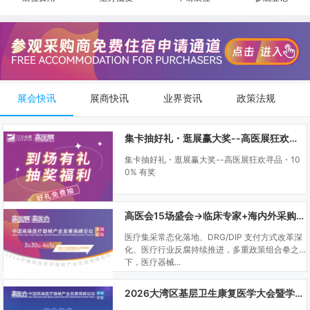
展会快讯
展商快讯
业界资讯
政策法规
集卡抽好礼・逛展赢大奖--高医展狂欢寻品・100% 有奖
集卡抽好礼・逛展赢大奖--高医展狂欢寻品・10
0% 有奖
高医会15场盛会→临床专家+海内外采购商双向对接
医疗集采常态化落地、DRG/DIP 支付方式改革深
化、医疗行业反腐持续推进，多重政策组合拳之
下，医疗器械...
2026大湾区基层卫生康复医学大会暨学科建设、门诊可视化微创技术分享会