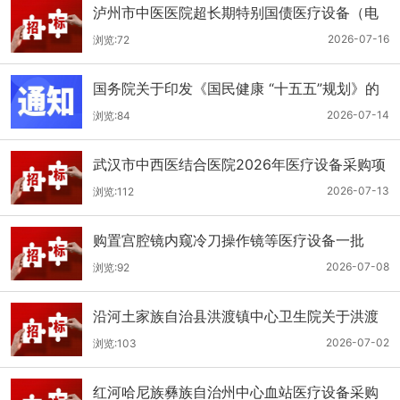
泸州市中医医院超长期特别国债医疗设备（电
子胃肠镜系统）采购更正公告（第二次）
2026-07-16
浏览:72
国务院关于印发《国民健康 “十五五”规划》的
通知
2026-07-14
浏览:84
武汉市中西医结合医院2026年医疗设备采购项
目四公开招标公告
2026-07-13
浏览:112
购置宫腔镜内窥冷刀操作镜等医疗设备一批
（双盲+远程异地+分散）
2026-07-08
浏览:92
沿河土家族自治县洪渡镇中心卫生院关于洪渡
镇中心卫生院县域医疗次中心医疗设备采购项
2026-07-02
浏览:103
目的公开招标公告
红河哈尼族彝族自治州中心血站医疗设备采购