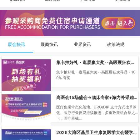
展会快讯
展商快讯
业界资讯
政策法规
集卡抽好礼・逛展赢大奖--高医展狂欢寻品・100% 有奖
集卡抽好礼・逛展赢大奖--高医展狂欢寻品・10
0% 有奖
高医会15场盛会→临床专家+海内外采购商双向对接
医疗集采常态化落地、DRG/DIP 支付方式改革深
化、医疗行业反腐持续推进，多重政策组合拳之
下，医疗器械...
2026大湾区基层卫生康复医学大会暨学科建设、门诊可视化微创技术分享会