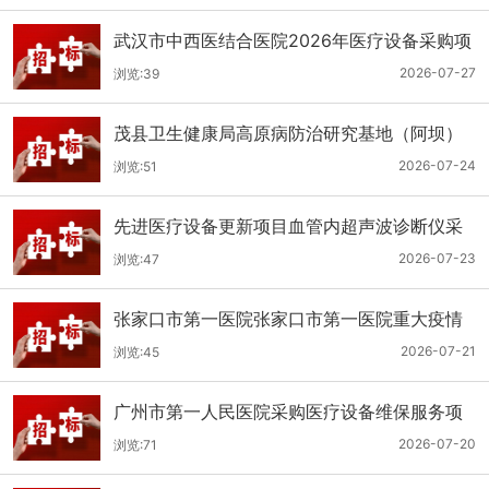
武汉市中西医结合医院2026年医疗设备采购项
目三十三公开招标公告
2026-07-27
浏览:39
茂县卫生健康局高原病防治研究基地（阿坝）
手术、急救及生命支持类医疗设备购置项目招
2026-07-24
浏览:51
标公告
先进医疗设备更新项目血管内超声波诊断仪采
购（三次）公开招标公告
2026-07-23
浏览:47
张家口市第一医院张家口市第一医院重大疫情
救治基地手术室及重症监护室医疗设备采购项
2026-07-21
浏览:45
目更正公告
广州市第一人民医院采购医疗设备维保服务项
目（2026年第1批）(二次)（项目编号：GZSY-
2026-07-20
浏览:71
2026FW-06）采购更正公告