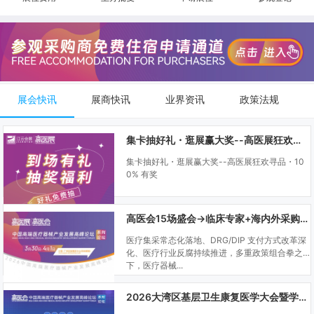
展会快讯
展商快讯
业界资讯
政策法规
集卡抽好礼・逛展赢大奖--高医展狂欢寻品・100% 有奖
集卡抽好礼・逛展赢大奖--高医展狂欢寻品・10
0% 有奖
高医会15场盛会→临床专家+海内外采购商双向对接
医疗集采常态化落地、DRG/DIP 支付方式改革深
化、医疗行业反腐持续推进，多重政策组合拳之
下，医疗器械...
2026大湾区基层卫生康复医学大会暨学科建设、门诊可视化微创技术分享会