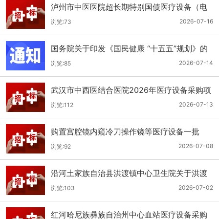
泸州市中医医院超长期特别国债医疗设备（电
子胃肠镜系统）采购更正公告（第二次）
2026-07-16
浏览:73
国务院关于印发《国民健康 “十五五”规划》的
通知
2026-07-14
浏览:85
武汉市中西医结合医院2026年医疗设备采购项
目四公开招标公告
2026-07-13
浏览:112
购置宫腔镜内窥冷刀操作镜等医疗设备一批
（双盲+远程异地+分散）
2026-07-08
浏览:92
沿河土家族自治县洪渡镇中心卫生院关于洪渡
镇中心卫生院县域医疗次中心医疗设备采购项
2026-07-02
浏览:103
目的公开招标公告
红河哈尼族彝族自治州中心血站医疗设备采购