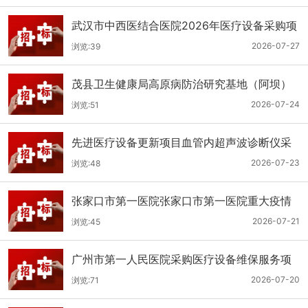
武汉市中西医结合医院2026年医疗设备采购项
目三十三公开招标公告
2026-07-27
浏览:39
茂县卫生健康局高原病防治研究基地（阿坝）
手术、急救及生命支持类医疗设备购置项目招
2026-07-24
浏览:51
标公告
先进医疗设备更新项目血管内超声波诊断仪采
购（三次）公开招标公告
2026-07-23
浏览:48
张家口市第一医院张家口市第一医院重大疫情
救治基地手术室及重症监护室医疗设备采购项
2026-07-21
浏览:45
目更正公告
广州市第一人民医院采购医疗设备维保服务项
目（2026年第1批）(二次)（项目编号：GZSY-
2026-07-20
浏览:71
2026FW-06）采购更正公告