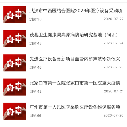
武汉市中西医结合医院2026年医疗设备采购项
目三十三公开招标公告
2026-07-27
浏览:36
茂县卫生健康局高原病防治研究基地（阿坝）
手术、急救及生命支持类医疗设备购置项目招
2026-07-24
浏览:48
标公告
先进医疗设备更新项目血管内超声波诊断仪采
购（三次）公开招标公告
2026-07-23
浏览:46
张家口市第一医院张家口市第一医院重大疫情
救治基地手术室及重症监护室医疗设备采购项
2026-07-21
浏览:42
目更正公告
广州市第一人民医院采购医疗设备维保服务项
目（2026年第1批）(二次)（项目编号：GZSY-
2026-07-20
浏览:66
2026FW-06）采购更正公告