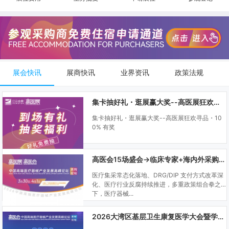
展会快讯
展商快讯
业界资讯
政策法规
集卡抽好礼・逛展赢大奖--高医展狂欢寻品・100% 有奖
集卡抽好礼・逛展赢大奖--高医展狂欢寻品・10
0% 有奖
高医会15场盛会→临床专家+海内外采购商双向对接
医疗集采常态化落地、DRG/DIP 支付方式改革深
化、医疗行业反腐持续推进，多重政策组合拳之
下，医疗器械...
2026大湾区基层卫生康复医学大会暨学科建设、门诊可视化微创技术分享会