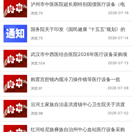
泸州市中医医院超长期特别国债医疗设备（电
子胃肠镜系统）采购更正公告（第二次）
2026-07-16
浏览:70
国务院关于印发《国民健康 “十五五”规划》的
通知
2026-07-14
浏览:75
武汉市中西医结合医院2026年医疗设备采购项
目四公开招标公告
2026-07-13
浏览:104
购置宫腔镜内窥冷刀操作镜等医疗设备一批
（双盲+远程异地+分散）
2026-07-08
浏览:91
沿河土家族自治县洪渡镇中心卫生院关于洪渡
镇中心卫生院县域医疗次中心医疗设备采购项
2026-07-02
浏览:98
目的公开招标公告
红河哈尼族彝族自治州中心血站医疗设备采购