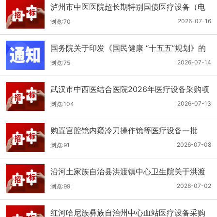
泸州市中医医院超长期特别国债医疗设备（电
子胃肠镜系统）采购更正公告（第二次）
2026-07-16
浏览:70
国务院关于印发《国民健康 “十五五”规划》的
通知
2026-07-14
浏览:75
武汉市中西医结合医院2026年医疗设备采购项
目四公开招标公告
2026-07-13
浏览:104
购置宫腔镜内窥冷刀操作镜等医疗设备一批
（双盲+远程异地+分散）
2026-07-08
浏览:91
沿河土家族自治县洪渡镇中心卫生院关于洪渡
镇中心卫生院县域医疗次中心医疗设备采购项
2026-07-02
浏览:99
目的公开招标公告
红河哈尼族彝族自治州中心血站医疗设备采购