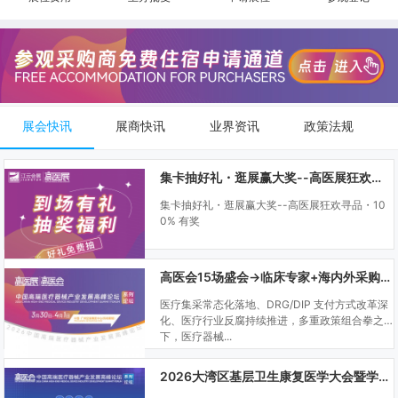
展会快讯
展商快讯
业界资讯
政策法规
集卡抽好礼・逛展赢大奖--高医展狂欢寻品・100% 有奖
集卡抽好礼・逛展赢大奖--高医展狂欢寻品・10
0% 有奖
高医会15场盛会→临床专家+海内外采购商双向对接
医疗集采常态化落地、DRG/DIP 支付方式改革深
化、医疗行业反腐持续推进，多重政策组合拳之
下，医疗器械...
2026大湾区基层卫生康复医学大会暨学科建设、门诊可视化微创技术分享会