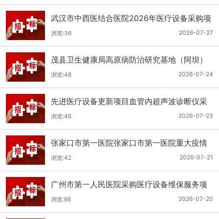
武汉市中西医结合医院2026年医疗设备采购项
目三十三公开招标公告
2026-07-27
浏览:36
茂县卫生健康局高原病防治研究基地（阿坝）
手术、急救及生命支持类医疗设备购置项目招
2026-07-24
浏览:48
标公告
先进医疗设备更新项目血管内超声波诊断仪采
购（三次）公开招标公告
2026-07-23
浏览:46
张家口市第一医院张家口市第一医院重大疫情
救治基地手术室及重症监护室医疗设备采购项
2026-07-21
浏览:42
目更正公告
广州市第一人民医院采购医疗设备维保服务项
目（2026年第1批）(二次)（项目编号：GZSY-
2026-07-20
浏览:66
2026FW-06）采购更正公告