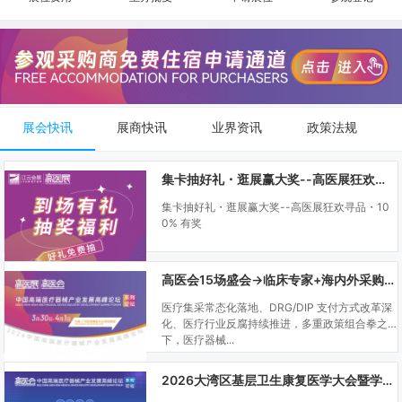
展会快讯
展商快讯
业界资讯
政策法规
集卡抽好礼・逛展赢大奖--高医展狂欢寻品・100% 有奖
集卡抽好礼・逛展赢大奖--高医展狂欢寻品・10
0% 有奖
高医会15场盛会→临床专家+海内外采购商双向对接
医疗集采常态化落地、DRG/DIP 支付方式改革深
化、医疗行业反腐持续推进，多重政策组合拳之
下，医疗器械...
2026大湾区基层卫生康复医学大会暨学科建设、门诊可视化微创技术分享会