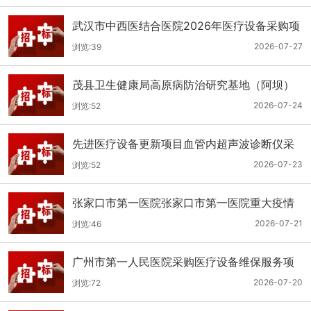
武汉市中西医结合医院2026年医疗设备采购项
目三十三公开招标公告
2026-07-27
浏览:39
茂县卫生健康局高原病防治研究基地（阿坝）
手术、急救及生命支持类医疗设备购置项目招
2026-07-24
浏览:52
标公告
先进医疗设备更新项目血管内超声波诊断仪采
购（三次）公开招标公告
2026-07-23
浏览:52
张家口市第一医院张家口市第一医院重大疫情
救治基地手术室及重症监护室医疗设备采购项
2026-07-21
浏览:46
目更正公告
广州市第一人民医院采购医疗设备维保服务项
目（2026年第1批）(二次)（项目编号：GZSY-
2026-07-20
浏览:72
2026FW-06）采购更正公告