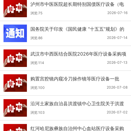
泸州市中医医院超长期特别国债医疗设备（电
子胃肠镜系统）采购更正公告（第二次）
2026-07-16
浏览:75
国务院关于印发《国民健康 “十五五”规划》的
通知
2026-07-14
浏览:86
武汉市中西医结合医院2026年医疗设备采购项
目四公开招标公告
2026-07-13
浏览:114
购置宫腔镜内窥冷刀操作镜等医疗设备一批
（双盲+远程异地+分散）
2026-07-08
浏览:100
沿河土家族自治县洪渡镇中心卫生院关于洪渡
镇中心卫生院县域医疗次中心医疗设备采购项
2026-07-02
浏览:103
目的公开招标公告
红河哈尼族彝族自治州中心血站医疗设备采购