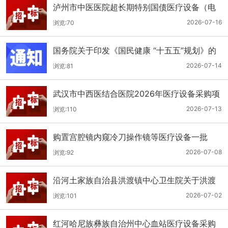
泸州市中医医院超长期特别国债医疗设备（电
子胃肠镜系统）采购更正公告（第二次）
2026-07-16
浏览:70
国务院关于印发《国民健康 “十五五”规划》的
通知
2026-07-14
浏览:81
武汉市中西医结合医院2026年医疗设备采购项
目四公开招标公告
2026-07-13
浏览:110
购置宫腔镜内窥冷刀操作镜等医疗设备一批
（双盲+远程异地+分散）
2026-07-08
浏览:92
沿河土家族自治县洪渡镇中心卫生院关于洪渡
镇中心卫生院县域医疗次中心医疗设备采购项
2026-07-02
浏览:101
目的公开招标公告
红河哈尼族彝族自治州中心血站医疗设备采购