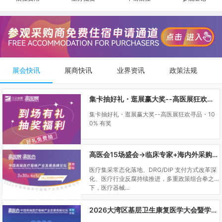
展会快讯
展商快讯
业界资讯
政策法规
集卡抽好礼・逛展赢大奖--高医展狂欢寻品・100% 有奖
集卡抽好礼・逛展赢大奖--高医展狂欢寻品・10
0% 有奖
高医会15场盛会→临床专家+海内外采购商双向对接
医疗集采常态化落地、DRG/DIP 支付方式改革深
化、医疗行业反腐持续推进，多重政策组合拳之
下，医疗器械...
2026大湾区基层卫生康复医学大会暨学科建设、门诊可视化微创技术分享会