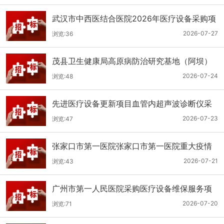
武汉市中西医结合医院2026年医疗设备采购项
目三十三公开招标公告
2026-07-27
浏览:36
茂县卫生健康局高原病防治研究基地（阿坝）
手术、急救及生命支持类医疗设备购置项目招
2026-07-24
浏览:48
标公告
先进医疗设备更新项目血管内超声波诊断仪采
购（三次）公开招标公告
2026-07-23
浏览:47
张家口市第一医院张家口市第一医院重大疫情
救治基地手术室及重症监护室医疗设备采购项
2026-07-21
浏览:43
目更正公告
广州市第一人民医院采购医疗设备维保服务项
目（2026年第1批）(二次)（项目编号：GZSY-
2026-07-20
浏览:71
2026FW-06）采购更正公告