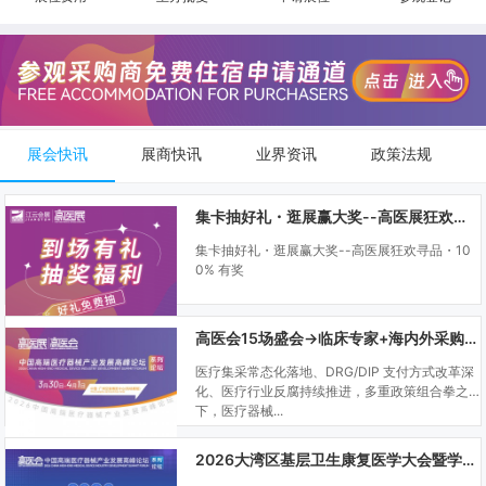
展会快讯
展商快讯
业界资讯
政策法规
集卡抽好礼・逛展赢大奖--高医展狂欢寻品・100% 有奖
集卡抽好礼・逛展赢大奖--高医展狂欢寻品・10
0% 有奖
高医会15场盛会→临床专家+海内外采购商双向对接
医疗集采常态化落地、DRG/DIP 支付方式改革深
化、医疗行业反腐持续推进，多重政策组合拳之
下，医疗器械...
2026大湾区基层卫生康复医学大会暨学科建设、门诊可视化微创技术分享会