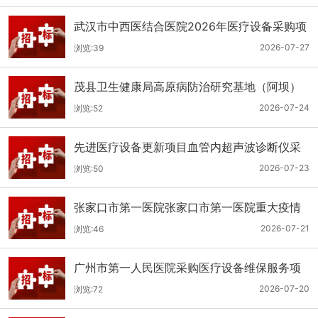
武汉市中西医结合医院2026年医疗设备采购项
目三十三公开招标公告
2026-07-27
浏览:39
茂县卫生健康局高原病防治研究基地（阿坝）
手术、急救及生命支持类医疗设备购置项目招
2026-07-24
浏览:52
标公告
先进医疗设备更新项目血管内超声波诊断仪采
购（三次）公开招标公告
2026-07-23
浏览:50
张家口市第一医院张家口市第一医院重大疫情
救治基地手术室及重症监护室医疗设备采购项
2026-07-21
浏览:46
目更正公告
广州市第一人民医院采购医疗设备维保服务项
目（2026年第1批）(二次)（项目编号：GZSY-
2026-07-20
浏览:72
2026FW-06）采购更正公告