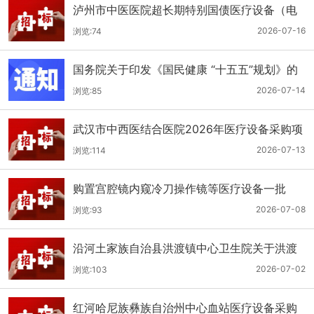
泸州市中医医院超长期特别国债医疗设备（电
子胃肠镜系统）采购更正公告（第二次）
2026-07-16
浏览:74
国务院关于印发《国民健康 “十五五”规划》的
通知
2026-07-14
浏览:85
武汉市中西医结合医院2026年医疗设备采购项
目四公开招标公告
2026-07-13
浏览:114
购置宫腔镜内窥冷刀操作镜等医疗设备一批
（双盲+远程异地+分散）
2026-07-08
浏览:93
沿河土家族自治县洪渡镇中心卫生院关于洪渡
镇中心卫生院县域医疗次中心医疗设备采购项
2026-07-02
浏览:103
目的公开招标公告
红河哈尼族彝族自治州中心血站医疗设备采购