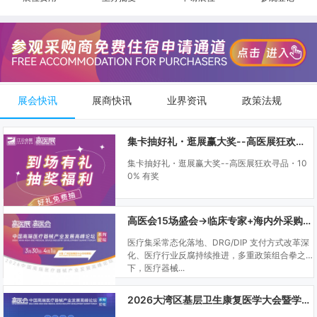
展会快讯
展商快讯
业界资讯
政策法规
集卡抽好礼・逛展赢大奖--高医展狂欢寻品・100% 有奖
集卡抽好礼・逛展赢大奖--高医展狂欢寻品・10
0% 有奖
高医会15场盛会→临床专家+海内外采购商双向对接
医疗集采常态化落地、DRG/DIP 支付方式改革深
化、医疗行业反腐持续推进，多重政策组合拳之
下，医疗器械...
2026大湾区基层卫生康复医学大会暨学科建设、门诊可视化微创技术分享会