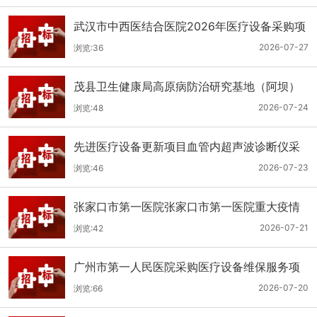
武汉市中西医结合医院2026年医疗设备采购项
目三十三公开招标公告
2026-07-27
浏览:36
茂县卫生健康局高原病防治研究基地（阿坝）
手术、急救及生命支持类医疗设备购置项目招
2026-07-24
浏览:48
标公告
先进医疗设备更新项目血管内超声波诊断仪采
购（三次）公开招标公告
2026-07-23
浏览:46
张家口市第一医院张家口市第一医院重大疫情
救治基地手术室及重症监护室医疗设备采购项
2026-07-21
浏览:42
目更正公告
广州市第一人民医院采购医疗设备维保服务项
目（2026年第1批）(二次)（项目编号：GZSY-
2026-07-20
浏览:66
2026FW-06）采购更正公告