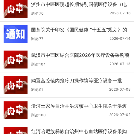
泸州市中医医院超长期特别国债医疗设备（电
子胃肠镜系统）采购更正公告（第二次）
2026-07-16
浏览:70
国务院关于印发《国民健康 “十五五”规划》的
通知
2026-07-14
浏览:77
武汉市中西医结合医院2026年医疗设备采购项
目四公开招标公告
2026-07-13
浏览:104
购置宫腔镜内窥冷刀操作镜等医疗设备一批
（双盲+远程异地+分散）
2026-07-08
浏览:91
沿河土家族自治县洪渡镇中心卫生院关于洪渡
镇中心卫生院县域医疗次中心医疗设备采购项
2026-07-02
浏览:100
目的公开招标公告
红河哈尼族彝族自治州中心血站医疗设备采购