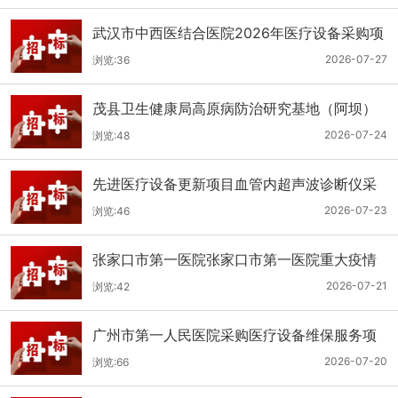
武汉市中西医结合医院2026年医疗设备采购项
目三十三公开招标公告
2026-07-27
浏览:36
茂县卫生健康局高原病防治研究基地（阿坝）
手术、急救及生命支持类医疗设备购置项目招
2026-07-24
浏览:48
标公告
先进医疗设备更新项目血管内超声波诊断仪采
购（三次）公开招标公告
2026-07-23
浏览:46
张家口市第一医院张家口市第一医院重大疫情
救治基地手术室及重症监护室医疗设备采购项
2026-07-21
浏览:42
目更正公告
广州市第一人民医院采购医疗设备维保服务项
目（2026年第1批）(二次)（项目编号：GZSY-
2026-07-20
浏览:66
2026FW-06）采购更正公告