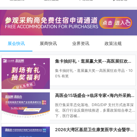
展会快讯
展商快讯
业界资讯
政策法规
集卡抽好礼・逛展赢大奖--高医展狂欢寻品・100% 有奖
集卡抽好礼・逛展赢大奖--高医展狂欢寻品・10
0% 有奖
高医会15场盛会→临床专家+海内外采购商双向对接
医疗集采常态化落地、DRG/DIP 支付方式改革深
化、医疗行业反腐持续推进，多重政策组合拳之
下，医疗器械...
2026大湾区基层卫生康复医学大会暨学科建设、门诊可视化微创技术分享会