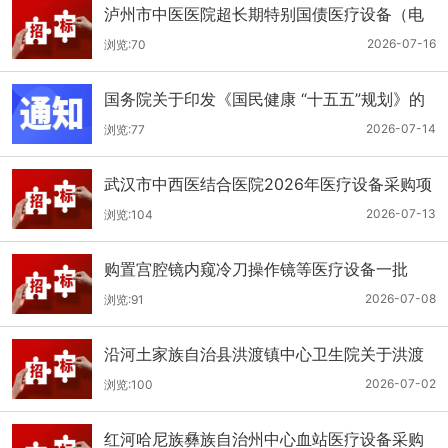
泸州市中医医院超长期特别国债医疗设备（电
子胃肠镜系统）采购更正公告（第二次）
2026-07-16
浏览:70
国务院关于印发《国民健康 “十五五”规划》的
通知
2026-07-14
浏览:77
武汉市中西医结合医院2026年医疗设备采购项
目四公开招标公告
2026-07-13
浏览:104
购置宫腔镜内窥冷刀操作镜等医疗设备一批
（双盲+远程异地+分散）
2026-07-08
浏览:91
沿河土家族自治县洪渡镇中心卫生院关于洪渡
镇中心卫生院县域医疗次中心医疗设备采购项
2026-07-02
浏览:100
目的公开招标公告
红河哈尼族彝族自治州中心血站医疗设备采购