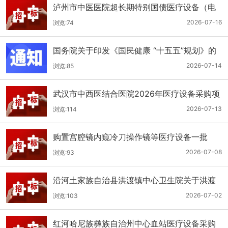
泸州市中医医院超长期特别国债医疗设备（电
子胃肠镜系统）采购更正公告（第二次）
2026-07-16
浏览:74
国务院关于印发《国民健康 “十五五”规划》的
通知
2026-07-14
浏览:85
武汉市中西医结合医院2026年医疗设备采购项
目四公开招标公告
2026-07-13
浏览:114
购置宫腔镜内窥冷刀操作镜等医疗设备一批
（双盲+远程异地+分散）
2026-07-08
浏览:93
沿河土家族自治县洪渡镇中心卫生院关于洪渡
镇中心卫生院县域医疗次中心医疗设备采购项
2026-07-02
浏览:103
目的公开招标公告
红河哈尼族彝族自治州中心血站医疗设备采购