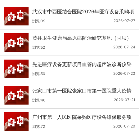
武汉市中西医结合医院2026年医疗设备采购项
目三十三公开招标公告
2026-07-27
浏览:39
茂县卫生健康局高原病防治研究基地（阿坝）
手术、急救及生命支持类医疗设备购置项目招
2026-07-24
浏览:52
标公告
先进医疗设备更新项目血管内超声波诊断仪采
购（三次）公开招标公告
2026-07-23
浏览:50
张家口市第一医院张家口市第一医院重大疫情
救治基地手术室及重症监护室医疗设备采购项
2026-07-21
浏览:46
目更正公告
广州市第一人民医院采购医疗设备维保服务项
目（2026年第1批）(二次)（项目编号：GZSY-
2026-07-20
浏览:72
2026FW-06）采购更正公告