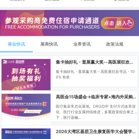
展会快讯
展商快讯
业界资讯
政策法规
集卡抽好礼・逛展赢大奖--高医展狂欢寻品・100% 有奖
集卡抽好礼・逛展赢大奖--高医展狂欢寻品・10
0% 有奖
高医会15场盛会→临床专家+海内外采购商双向对接
医疗集采常态化落地、DRG/DIP 支付方式改革深
化、医疗行业反腐持续推进，多重政策组合拳之
下，医疗器械...
2026大湾区基层卫生康复医学大会暨学科建设、门诊可视化微创技术分享会