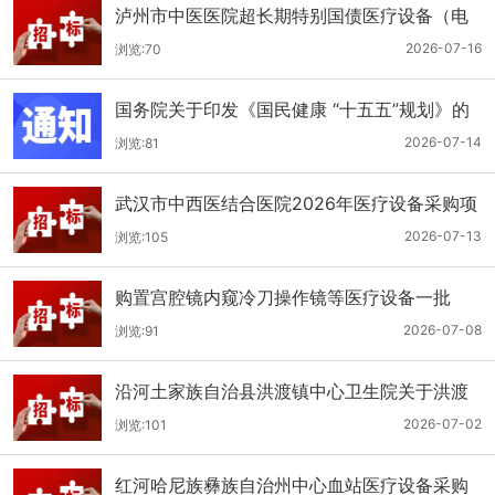
泸州市中医医院超长期特别国债医疗设备（电
子胃肠镜系统）采购更正公告（第二次）
2026-07-16
浏览:70
国务院关于印发《国民健康 “十五五”规划》的
通知
2026-07-14
浏览:81
武汉市中西医结合医院2026年医疗设备采购项
目四公开招标公告
2026-07-13
浏览:105
购置宫腔镜内窥冷刀操作镜等医疗设备一批
（双盲+远程异地+分散）
2026-07-08
浏览:91
沿河土家族自治县洪渡镇中心卫生院关于洪渡
镇中心卫生院县域医疗次中心医疗设备采购项
2026-07-02
浏览:101
目的公开招标公告
红河哈尼族彝族自治州中心血站医疗设备采购