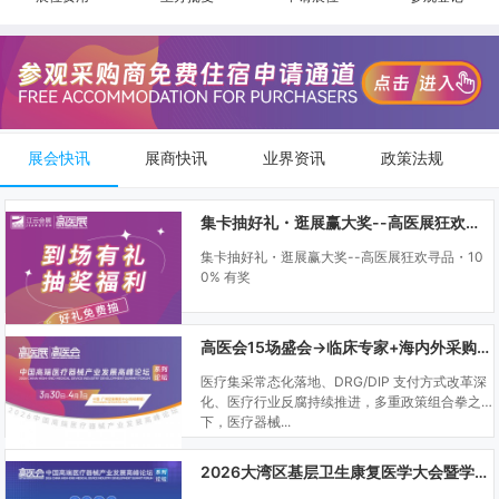
展会快讯
展商快讯
业界资讯
政策法规
集卡抽好礼・逛展赢大奖--高医展狂欢寻品・100% 有奖
集卡抽好礼・逛展赢大奖--高医展狂欢寻品・10
0% 有奖
高医会15场盛会→临床专家+海内外采购商双向对接
医疗集采常态化落地、DRG/DIP 支付方式改革深
化、医疗行业反腐持续推进，多重政策组合拳之
下，医疗器械...
2026大湾区基层卫生康复医学大会暨学科建设、门诊可视化微创技术分享会