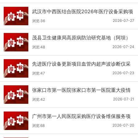
武汉市中西医结合医院2026年医疗设备采购项
目三十三公开招标公告
2026-07-27
浏览:36
茂县卫生健康局高原病防治研究基地（阿坝）
手术、急救及生命支持类医疗设备购置项目招
2026-07-24
浏览:48
标公告
先进医疗设备更新项目血管内超声波诊断仪采
购（三次）公开招标公告
2026-07-23
浏览:47
张家口市第一医院张家口市第一医院重大疫情
救治基地手术室及重症监护室医疗设备采购项
2026-07-21
浏览:42
目更正公告
广州市第一人民医院采购医疗设备维保服务项
目（2026年第1批）(二次)（项目编号：GZSY-
2026-07-20
浏览:68
2026FW-06）采购更正公告