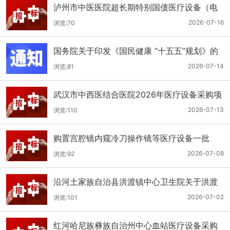
泸州市中医医院超长期特别国债医疗设备（电
子胃肠镜系统）采购更正公告（第二次）
2026-07-16
浏览:70
国务院关于印发《国民健康 “十五五”规划》的
通知
2026-07-14
浏览:81
武汉市中西医结合医院2026年医疗设备采购项
目四公开招标公告
2026-07-13
浏览:110
购置宫腔镜内窥冷刀操作镜等医疗设备一批
（双盲+远程异地+分散）
2026-07-08
浏览:92
沿河土家族自治县洪渡镇中心卫生院关于洪渡
镇中心卫生院县域医疗次中心医疗设备采购项
2026-07-02
浏览:101
目的公开招标公告
红河哈尼族彝族自治州中心血站医疗设备采购