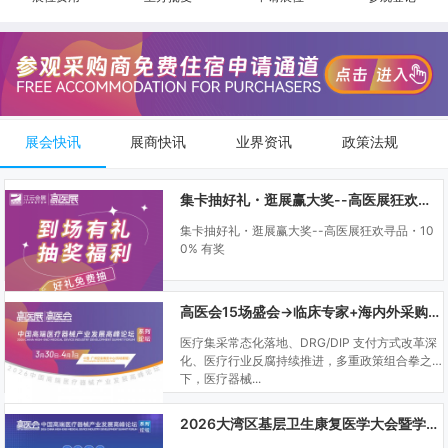
展会快讯
展商快讯
业界资讯
政策法规
集卡抽好礼・逛展赢大奖--高医展狂欢寻品・100% 有奖
集卡抽好礼・逛展赢大奖--高医展狂欢寻品・10
0% 有奖
高医会15场盛会→临床专家+海内外采购商双向对接
医疗集采常态化落地、DRG/DIP 支付方式改革深
化、医疗行业反腐持续推进，多重政策组合拳之
下，医疗器械...
2026大湾区基层卫生康复医学大会暨学科建设、门诊可视化微创技术分享会