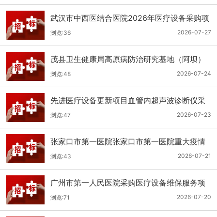
武汉市中西医结合医院2026年医疗设备采购项
目三十三公开招标公告
2026-07-27
浏览:36
茂县卫生健康局高原病防治研究基地（阿坝）
手术、急救及生命支持类医疗设备购置项目招
2026-07-24
浏览:48
标公告
先进医疗设备更新项目血管内超声波诊断仪采
购（三次）公开招标公告
2026-07-23
浏览:47
张家口市第一医院张家口市第一医院重大疫情
救治基地手术室及重症监护室医疗设备采购项
2026-07-21
浏览:43
目更正公告
广州市第一人民医院采购医疗设备维保服务项
目（2026年第1批）(二次)（项目编号：GZSY-
2026-07-20
浏览:71
2026FW-06）采购更正公告