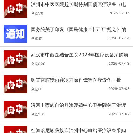
泸州市中医医院超长期特别国债医疗设备（电
子胃肠镜系统）采购更正公告（第二次）
2026-07-16
浏览:70
国务院关于印发《国民健康 “十五五”规划》的
通知
2026-07-14
浏览:81
武汉市中西医结合医院2026年医疗设备采购项
目四公开招标公告
2026-07-13
浏览:109
购置宫腔镜内窥冷刀操作镜等医疗设备一批
（双盲+远程异地+分散）
2026-07-08
浏览:91
沿河土家族自治县洪渡镇中心卫生院关于洪渡
镇中心卫生院县域医疗次中心医疗设备采购项
2026-07-02
浏览:101
目的公开招标公告
红河哈尼族彝族自治州中心血站医疗设备采购