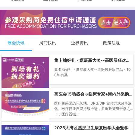
展会快讯
展商快讯
业界资讯
政策法规
集卡抽好礼・逛展赢大奖--高医展狂欢寻品・100% 有奖
集卡抽好礼・逛展赢大奖--高医展狂欢寻品・10
0% 有奖
高医会15场盛会→临床专家+海内外采购商双向对接
医疗集采常态化落地、DRG/DIP 支付方式改革深
化、医疗行业反腐持续推进，多重政策组合拳之
下，医疗器械...
2026大湾区基层卫生康复医学大会暨学科建设、门诊可视化微创技术分享会