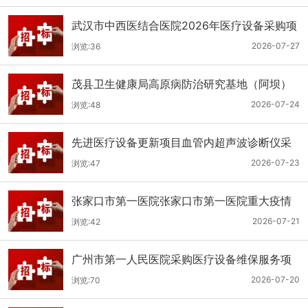
武汉市中西医结合医院2026年医疗设备采购项
目三十三公开招标公告
2026-07-27
浏览:36
茂县卫生健康局高原病防治研究基地（阿坝）
手术、急救及生命支持类医疗设备购置项目招
2026-07-24
浏览:48
标公告
先进医疗设备更新项目血管内超声波诊断仪采
购（三次）公开招标公告
2026-07-23
浏览:47
张家口市第一医院张家口市第一医院重大疫情
救治基地手术室及重症监护室医疗设备采购项
2026-07-21
浏览:42
目更正公告
广州市第一人民医院采购医疗设备维保服务项
目（2026年第1批）(二次)（项目编号：GZSY-
2026-07-20
浏览:70
2026FW-06）采购更正公告