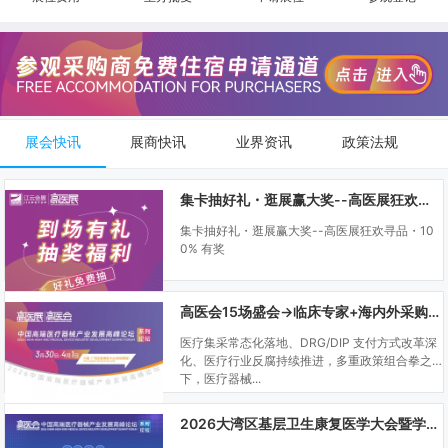
展会快讯
展商快讯
业界资讯
政策法规
集卡抽好礼・逛展赢大奖--高医展狂欢寻品・100% 有奖
集卡抽好礼・逛展赢大奖--高医展狂欢寻品・10
0% 有奖
高医会15场盛会→临床专家+海内外采购商双向对接
医疗集采常态化落地、DRG/DIP 支付方式改革深
化、医疗行业反腐持续推进，多重政策组合拳之
下，医疗器械...
2026大湾区基层卫生康复医学大会暨学科建设、门诊可视化微创技术分享会