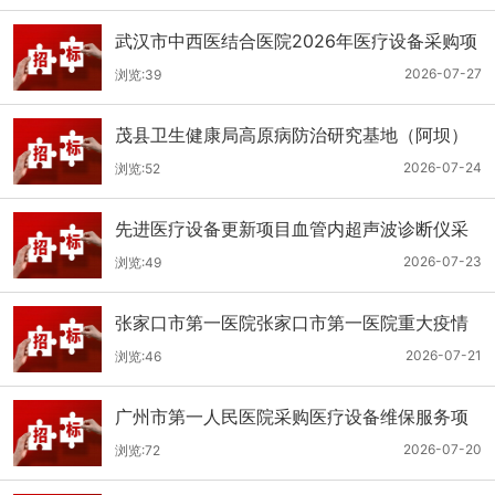
武汉市中西医结合医院2026年医疗设备采购项
目三十三公开招标公告
2026-07-27
浏览:39
茂县卫生健康局高原病防治研究基地（阿坝）
手术、急救及生命支持类医疗设备购置项目招
2026-07-24
浏览:52
标公告
先进医疗设备更新项目血管内超声波诊断仪采
购（三次）公开招标公告
2026-07-23
浏览:49
张家口市第一医院张家口市第一医院重大疫情
救治基地手术室及重症监护室医疗设备采购项
2026-07-21
浏览:46
目更正公告
广州市第一人民医院采购医疗设备维保服务项
目（2026年第1批）(二次)（项目编号：GZSY-
2026-07-20
浏览:72
2026FW-06）采购更正公告