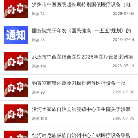
泸州市中医医院超长期特别国债医疗设备（电
子胃肠镜系统）采购更正公告（第二次）
2026-07-16
浏览:74
国务院关于印发《国民健康 “十五五”规划》的
通知
2026-07-14
浏览:85
武汉市中西医结合医院2026年医疗设备采购项
目四公开招标公告
2026-07-13
浏览:114
购置宫腔镜内窥冷刀操作镜等医疗设备一批
（双盲+远程异地+分散）
2026-07-08
浏览:93
沿河土家族自治县洪渡镇中心卫生院关于洪渡
镇中心卫生院县域医疗次中心医疗设备采购项
2026-07-02
浏览:103
目的公开招标公告
红河哈尼族彝族自治州中心血站医疗设备采购