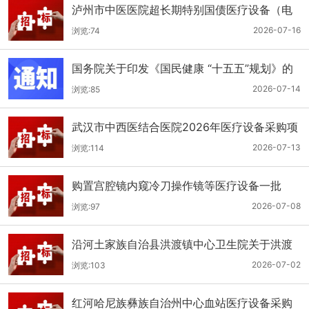
泸州市中医医院超长期特别国债医疗设备（电
子胃肠镜系统）采购更正公告（第二次）
2026-07-16
浏览:74
国务院关于印发《国民健康 “十五五”规划》的
通知
2026-07-14
浏览:85
武汉市中西医结合医院2026年医疗设备采购项
目四公开招标公告
2026-07-13
浏览:114
购置宫腔镜内窥冷刀操作镜等医疗设备一批
（双盲+远程异地+分散）
2026-07-08
浏览:97
沿河土家族自治县洪渡镇中心卫生院关于洪渡
镇中心卫生院县域医疗次中心医疗设备采购项
2026-07-02
浏览:103
目的公开招标公告
红河哈尼族彝族自治州中心血站医疗设备采购