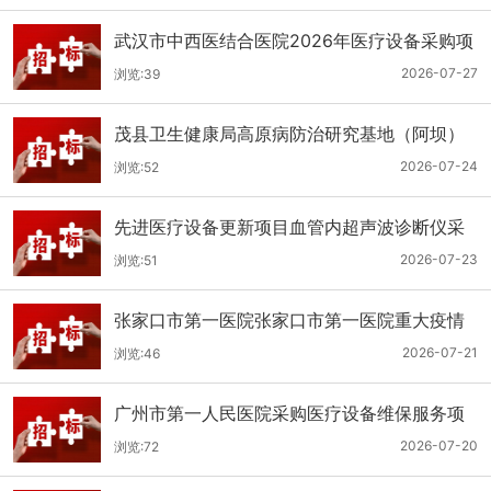
武汉市中西医结合医院2026年医疗设备采购项
目三十三公开招标公告
2026-07-27
浏览:39
茂县卫生健康局高原病防治研究基地（阿坝）
手术、急救及生命支持类医疗设备购置项目招
2026-07-24
浏览:52
标公告
先进医疗设备更新项目血管内超声波诊断仪采
购（三次）公开招标公告
2026-07-23
浏览:51
张家口市第一医院张家口市第一医院重大疫情
救治基地手术室及重症监护室医疗设备采购项
2026-07-21
浏览:46
目更正公告
广州市第一人民医院采购医疗设备维保服务项
目（2026年第1批）(二次)（项目编号：GZSY-
2026-07-20
浏览:72
2026FW-06）采购更正公告