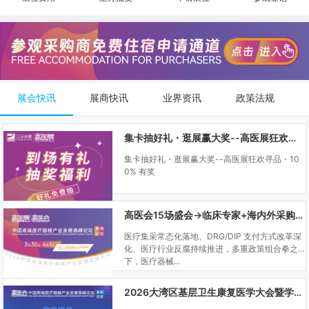
展会快讯
展商快讯
业界资讯
政策法规
集卡抽好礼・逛展赢大奖--高医展狂欢寻品・100% 有奖
集卡抽好礼・逛展赢大奖--高医展狂欢寻品・10
0% 有奖
高医会15场盛会→临床专家+海内外采购商双向对接
医疗集采常态化落地、DRG/DIP 支付方式改革深
化、医疗行业反腐持续推进，多重政策组合拳之
下，医疗器械...
2026大湾区基层卫生康复医学大会暨学科建设、门诊可视化微创技术分享会