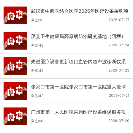
武汉市中西医结合医院2026年医疗设备采购项
目三十三公开招标公告
2026-07-27
浏览:36
茂县卫生健康局高原病防治研究基地（阿坝）
手术、急救及生命支持类医疗设备购置项目招
2026-07-24
浏览:48
标公告
先进医疗设备更新项目血管内超声波诊断仪采
购（三次）公开招标公告
2026-07-23
浏览:45
张家口市第一医院张家口市第一医院重大疫情
救治基地手术室及重症监护室医疗设备采购项
2026-07-21
浏览:42
目更正公告
广州市第一人民医院采购医疗设备维保服务项
目（2026年第1批）(二次)（项目编号：GZSY-
2026-07-20
浏览:66
2026FW-06）采购更正公告