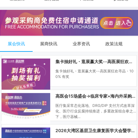
展会快讯
展商快讯
业界资讯
政策法规
集卡抽好礼・逛展赢大奖--高医展狂欢寻品・100% 有奖
集卡抽好礼・逛展赢大奖--高医展狂欢寻品・10
0% 有奖
高医会15场盛会→临床专家+海内外采购商双向对接
医疗集采常态化落地、DRG/DIP 支付方式改革深
化、医疗行业反腐持续推进，多重政策组合拳之
下，医疗器械...
2026大湾区基层卫生康复医学大会暨学科建设、门诊可视化微创技术分享会