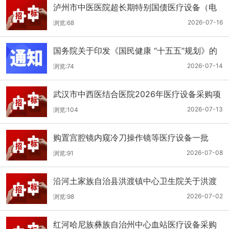
泸州市中医医院超长期特别国债医疗设备（电
子胃肠镜系统）采购更正公告（第二次）
2026-07-16
浏览:68
国务院关于印发《国民健康 “十五五”规划》的
通知
2026-07-14
浏览:74
武汉市中西医结合医院2026年医疗设备采购项
目四公开招标公告
2026-07-13
浏览:104
购置宫腔镜内窥冷刀操作镜等医疗设备一批
（双盲+远程异地+分散）
2026-07-08
浏览:91
沿河土家族自治县洪渡镇中心卫生院关于洪渡
镇中心卫生院县域医疗次中心医疗设备采购项
2026-07-02
浏览:98
目的公开招标公告
红河哈尼族彝族自治州中心血站医疗设备采购