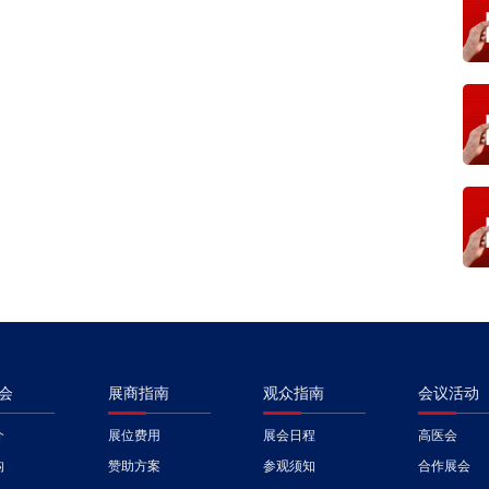
会
展商指南
观众指南
会议活动
介
展位费用
展会日程
高医会
构
赞助方案
参观须知
合作展会