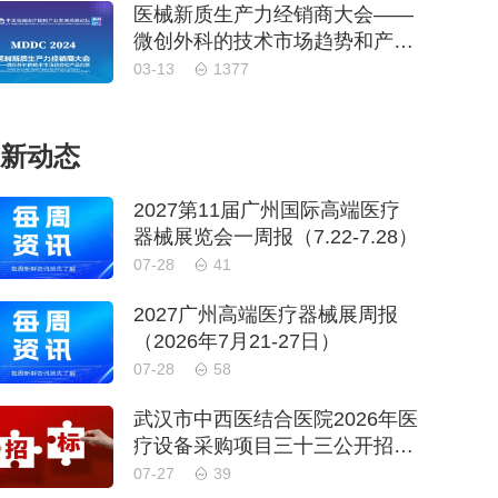
医械新质生产力经销商大会——
微创外科的技术市场趋势和产品
创新
03-13
1377
新动态
2027第11届广州国际高端医疗
器械展览会一周报（7.22-7.28）
07-28
41
2027广州高端医疗器械展周报
（2026年7月21-27日）
07-28
58
武汉市中西医结合医院2026年医
疗设备采购项目三十三公开招标
公告
07-27
39