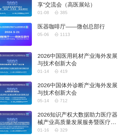
享”交流会（高医展站）
01-08
385
医器咖啡厅——微创总部行
05-06
1113
2026中国医用耗材产业海外发展
与技术创新大会
01-14
419
2026中国体外诊断产业海外发展
与技术创新大会
05-14
712
2026知识产权大数据助力医疗器
械产业高质量发展服务暨医疗器
械注册申报质量提升与'零发
01-16
329
补'能力建设交流会