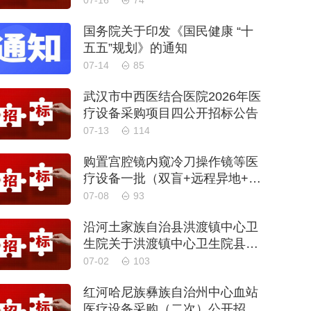
07-16
74
国务院关于印发《国民健康 “十
五五”规划》的通知
07-14
85
武汉市中西医结合医院2026年医
疗设备采购项目四公开招标公告
07-13
114
购置宫腔镜内窥冷刀操作镜等医
疗设备一批（双盲+远程异地+分
散）
07-08
93
沿河土家族自治县洪渡镇中心卫
生院关于洪渡镇中心卫生院县域
医疗次中心医疗设备采购项目的
07-02
103
公开招标公告
红河哈尼族彝族自治州中心血站
医疗设备采购（二次）公开招标