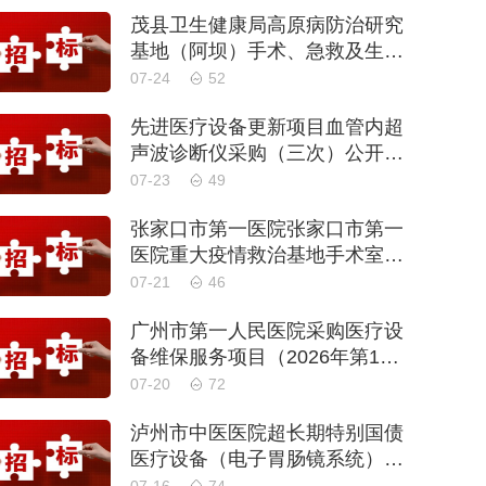
茂县卫生健康局高原病防治研究
基地（阿坝）手术、急救及生命
支持类医疗设备购置项目招标公
07-24
52
告
先进医疗设备更新项目血管内超
声波诊断仪采购（三次）公开招
标公告
07-23
49
张家口市第一医院张家口市第一
医院重大疫情救治基地手术室及
重症监护室医疗设备采购项目更
07-21
46
正公告
广州市第一人民医院采购医疗设
备维保服务项目（2026年第1
批）(二次)（项目编号：GZSY-2
07-20
72
026FW-06）采购更正公告
泸州市中医医院超长期特别国债
医疗设备（电子胃肠镜系统）采
购更正公告（第二次）