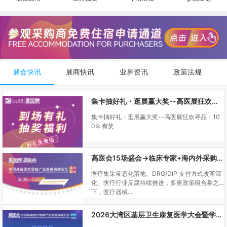
展会快讯
展商快讯
业界资讯
政策法规
集卡抽好礼・逛展赢大奖--高医展狂欢寻品・100% 有奖
集卡抽好礼・逛展赢大奖--高医展狂欢寻品・10
0% 有奖
高医会15场盛会→临床专家+海内外采购商双向对接
医疗集采常态化落地、DRG/DIP 支付方式改革深
化、医疗行业反腐持续推进，多重政策组合拳之
下，医疗器械...
2026大湾区基层卫生康复医学大会暨学科建设、门诊可视化微创技术分享会