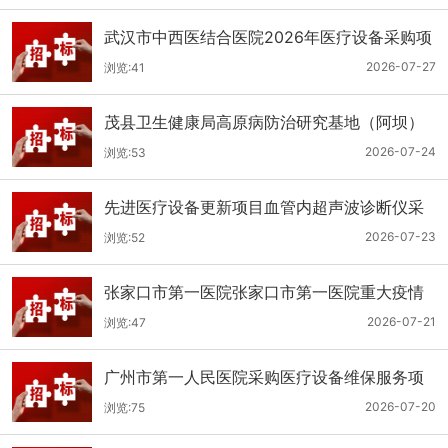
武汉市中西医结合医院2026年医疗设备采购项
目三十三公开招标公告
2026-07-27
浏览:41
茂县卫生健康局高原病防治研究基地（阿坝）
手术、急救及生命支持类医疗设备购置项目招
2026-07-24
浏览:53
标公告
先进医疗设备更新项目血管内超声波诊断仪采
购（三次）公开招标公告
2026-07-23
浏览:52
张家口市第一医院张家口市第一医院重大疫情
救治基地手术室及重症监护室医疗设备采购项
2026-07-21
浏览:47
目更正公告
广州市第一人民医院采购医疗设备维保服务项
目（2026年第1批）(二次)（项目编号：GZSY-
2026-07-20
浏览:75
2026FW-06）采购更正公告