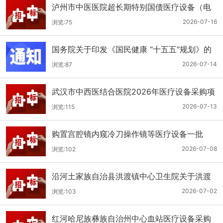
泸州市中医医院超长期特别国债医疗设备（电
子胃肠镜系统）采购更正公告（第二次）
2026-07-16
浏览:75
国务院关于印发《国民健康 “十五五”规划》的
通知
2026-07-14
浏览:87
武汉市中西医结合医院2026年医疗设备采购项
目四公开招标公告
2026-07-13
浏览:115
购置宫腔镜内窥冷刀操作镜等医疗设备一批
（双盲+远程异地+分散）
2026-07-08
浏览:102
沿河土家族自治县洪渡镇中心卫生院关于洪渡
镇中心卫生院县域医疗次中心医疗设备采购项
2026-07-02
浏览:103
目的公开招标公告
红河哈尼族彝族自治州中心血站医疗设备采购