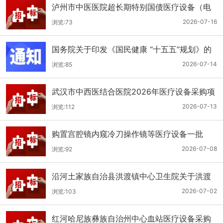
泸州市中医医院超长期特别国债医疗设备（电
子胃肠镜系统）采购更正公告（第二次）
2026-07-16
浏览:73
国务院关于印发《国民健康 “十五五”规划》的
通知
2026-07-14
浏览:85
武汉市中西医结合医院2026年医疗设备采购项
目四公开招标公告
2026-07-13
浏览:112
购置宫腔镜内窥冷刀操作镜等医疗设备一批
（双盲+远程异地+分散）
2026-07-08
浏览:92
沿河土家族自治县洪渡镇中心卫生院关于洪渡
镇中心卫生院县域医疗次中心医疗设备采购项
2026-07-02
浏览:103
目的公开招标公告
红河哈尼族彝族自治州中心血站医疗设备采购