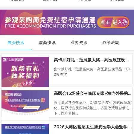
展会快讯
展商快讯
业界资讯
政策法规
集卡抽好礼・逛展赢大奖--高医展狂欢寻品・100% 有奖
集卡抽好礼・逛展赢大奖--高医展狂欢寻品・10
0% 有奖
高医会15场盛会→临床专家+海内外采购商双向对接
医疗集采常态化落地、DRG/DIP 支付方式改革深
化、医疗行业反腐持续推进，多重政策组合拳之
下，医疗器械...
2026大湾区基层卫生康复医学大会暨学科建设、门诊可视化微创技术分享会