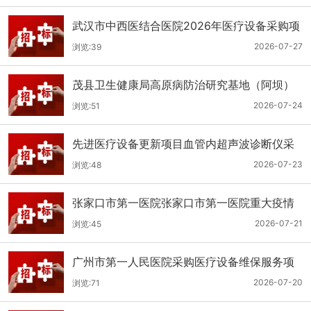
武汉市中西医结合医院2026年医疗设备采购项
目三十三公开招标公告
2026-07-27
浏览:39
茂县卫生健康局高原病防治研究基地（阿坝）
手术、急救及生命支持类医疗设备购置项目招
2026-07-24
浏览:51
标公告
先进医疗设备更新项目血管内超声波诊断仪采
购（三次）公开招标公告
2026-07-23
浏览:48
张家口市第一医院张家口市第一医院重大疫情
救治基地手术室及重症监护室医疗设备采购项
2026-07-21
浏览:45
目更正公告
广州市第一人民医院采购医疗设备维保服务项
目（2026年第1批）(二次)（项目编号：GZSY-
2026-07-20
浏览:71
2026FW-06）采购更正公告