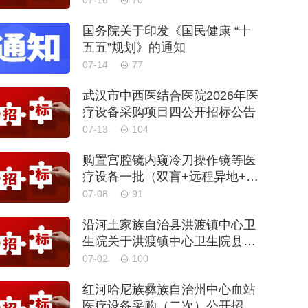
07-16
70
国务院关于印发《国民健康 “十
五五”规划》的通知
07-14
77
武汉市中西医结合医院2026年医
疗设备采购项目四公开招标公告
07-13
104
购置宫腔镜内窥冷刀操作镜等医
疗设备一批（双盲+远程异地+分
散）
07-08
91
沿河土家族自治县洪渡镇中心卫
生院关于洪渡镇中心卫生院县域
医疗次中心医疗设备采购项目的
07-02
100
公开招标公告
红河哈尼族彝族自治州中心血站
医疗设备采购（二次）公开招标