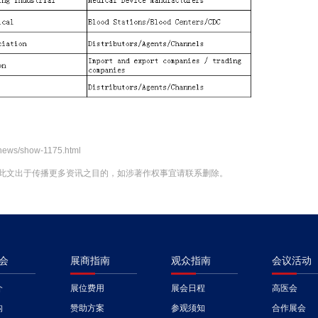
news/show-1175.html
此文出于传播更多资讯之目的，如涉著作权事宜请联系删除。
会
展商指南
观众指南
会议活动
介
展位费用
展会日程
高医会
构
赞助方案
参观须知
合作展会