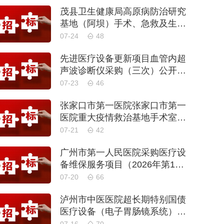
茂县卫生健康局高原病防治研究
基地（阿坝）手术、急救及生命
支持类医疗设备购置项目招标公
07-24
48
告
先进医疗设备更新项目血管内超
声波诊断仪采购（三次）公开招
标公告
07-23
46
张家口市第一医院张家口市第一
医院重大疫情救治基地手术室及
重症监护室医疗设备采购项目更
07-21
42
正公告
广州市第一人民医院采购医疗设
备维保服务项目（2026年第1
批）(二次)（项目编号：GZSY-2
07-20
66
026FW-06）采购更正公告
泸州市中医医院超长期特别国债
医疗设备（电子胃肠镜系统）采
购更正公告（第二次）