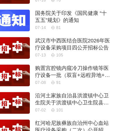
07-16
70
国务院关于印发《国民健康 “十
五五”规划》的通知
07-14
81
武汉市中西医结合医院2026年医
疗设备采购项目四公开招标公告
07-13
105
购置宫腔镜内窥冷刀操作镜等医
疗设备一批（双盲+远程异地+分
散）
07-08
91
沿河土家族自治县洪渡镇中心卫
生院关于洪渡镇中心卫生院县域
医疗次中心医疗设备采购项目的
07-02
101
公开招标公告
红河哈尼族彝族自治州中心血站
医疗设备采购（二次）公开招标