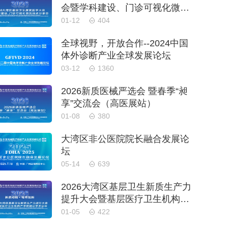
会暨学科建设、门诊可视化微创
技术分享会
01-12
404
全球视野，开放合作--2024中国
体外诊断产业全球发展论坛
03-12
1360
2026新质医械严选会 暨春季“昶
享”交流会（高医展站）
01-08
380
大湾区非公医院院长融合发展论
坛
05-14
639
2026大湾区基层卫生新质生产力
提升大会暨基层医疗卫生机构产
学研融合学术会议
01-05
422