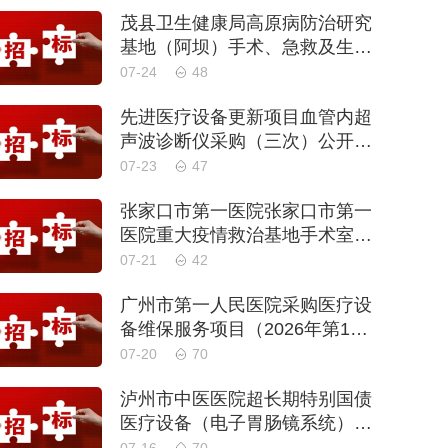
茂县卫生健康局高原病防治研究
基地（阿坝）手术、急救及生命
支持类医疗设备购置项目招标公
07-24
48
告
先进医疗设备更新项目血管内超
声波诊断仪采购（三次）公开招
标公告
07-23
47
张家口市第一医院张家口市第一
医院重大疫情救治基地手术室及
重症监护室医疗设备采购项目更
07-21
42
正公告
广州市第一人民医院采购医疗设
备维保服务项目（2026年第1
批）(二次)（项目编号：GZSY-2
07-20
70
026FW-06）采购更正公告
泸州市中医医院超长期特别国债
医疗设备（电子胃肠镜系统）采
购更正公告（第二次）