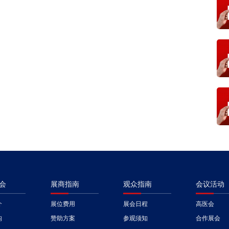
会
展商指南
观众指南
会议活动
介
展位费用
展会日程
高医会
构
赞助方案
参观须知
合作展会