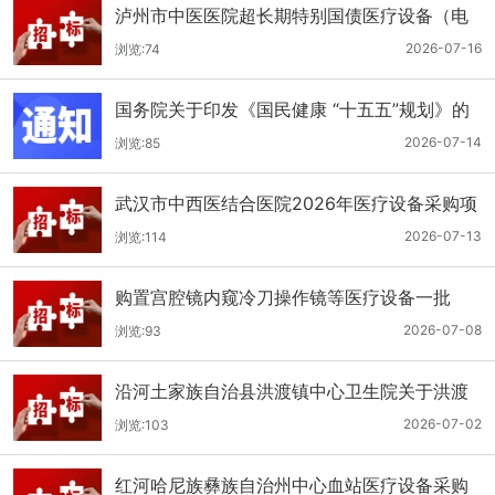
泸州市中医医院超长期特别国债医疗设备（电
子胃肠镜系统）采购更正公告（第二次）
2026-07-16
浏览:74
国务院关于印发《国民健康 “十五五”规划》的
通知
2026-07-14
浏览:85
武汉市中西医结合医院2026年医疗设备采购项
目四公开招标公告
2026-07-13
浏览:114
购置宫腔镜内窥冷刀操作镜等医疗设备一批
（双盲+远程异地+分散）
2026-07-08
浏览:93
沿河土家族自治县洪渡镇中心卫生院关于洪渡
镇中心卫生院县域医疗次中心医疗设备采购项
2026-07-02
浏览:103
目的公开招标公告
红河哈尼族彝族自治州中心血站医疗设备采购