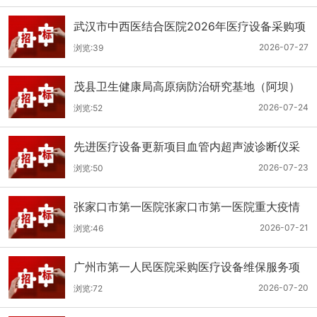
武汉市中西医结合医院2026年医疗设备采购项
目三十三公开招标公告
2026-07-27
浏览:39
茂县卫生健康局高原病防治研究基地（阿坝）
手术、急救及生命支持类医疗设备购置项目招
2026-07-24
浏览:52
标公告
先进医疗设备更新项目血管内超声波诊断仪采
购（三次）公开招标公告
2026-07-23
浏览:50
张家口市第一医院张家口市第一医院重大疫情
救治基地手术室及重症监护室医疗设备采购项
2026-07-21
浏览:46
目更正公告
广州市第一人民医院采购医疗设备维保服务项
目（2026年第1批）(二次)（项目编号：GZSY-
2026-07-20
浏览:72
2026FW-06）采购更正公告