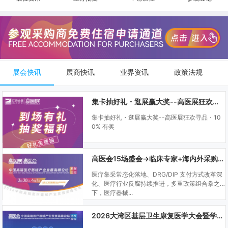
展会快讯
展商快讯
业界资讯
政策法规
集卡抽好礼・逛展赢大奖--高医展狂欢寻品・100% 有奖
集卡抽好礼・逛展赢大奖--高医展狂欢寻品・10
0% 有奖
高医会15场盛会→临床专家+海内外采购商双向对接
医疗集采常态化落地、DRG/DIP 支付方式改革深
化、医疗行业反腐持续推进，多重政策组合拳之
下，医疗器械...
2026大湾区基层卫生康复医学大会暨学科建设、门诊可视化微创技术分享会