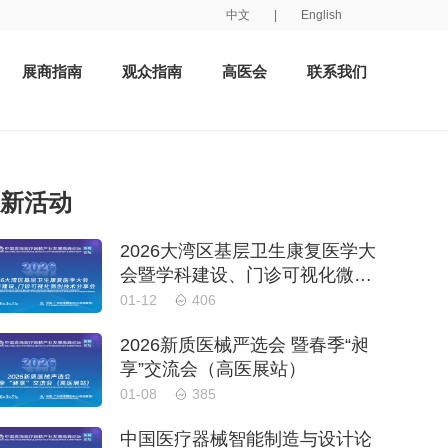
中文
|
English
展商指南
观众指南
高医会
联系我们
新活动
2026大湾区基层卫生康复医学大
会暨学科建设、门诊可视化微创
技术分享会
01-12
406
2026新质医械严选会 暨春季“昶
享”交流会（高医展站）
01-08
385
中国医疗器械智能制造与设计论