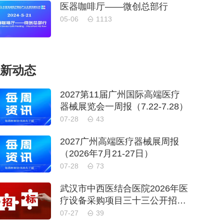
医器咖啡厅——微创总部行
05-06
1113
新动态
2027第11届广州国际高端医疗
器械展览会一周报（7.22-7.28）
07-28
43
2027广州高端医疗器械展周报
（2026年7月21-27日）
07-28
73
武汉市中西医结合医院2026年医
疗设备采购项目三十三公开招标
公告
07-27
39