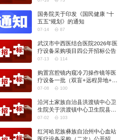
07-16
75
国务院关于印发《国民健康 “十
五五”规划》的通知
07-14
87
武汉市中西医结合医院2026年医
疗设备采购项目四公开招标公告
07-13
114
购置宫腔镜内窥冷刀操作镜等医
疗设备一批（双盲+远程异地+分
散）
07-08
100
沿河土家族自治县洪渡镇中心卫
生院关于洪渡镇中心卫生院县域
医疗次中心医疗设备采购项目的
07-02
103
公开招标公告
红河哈尼族彝族自治州中心血站
医疗设备采购（二次）公开招标