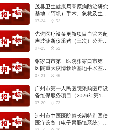
茂县卫生健康局高原病防治研究
基地（阿坝）手术、急救及生命
支持类医疗设备购置项目招标公
07-24
52
告
先进医疗设备更新项目血管内超
声波诊断仪采购（三次）公开招
标公告
07-23
52
张家口市第一医院张家口市第一
医院重大疫情救治基地手术室及
重症监护室医疗设备采购项目更
07-21
46
正公告
广州市第一人民医院采购医疗设
备维保服务项目（2026年第1
批）(二次)（项目编号：GZSY-2
07-20
72
026FW-06）采购更正公告
泸州市中医医院超长期特别国债
医疗设备（电子胃肠镜系统）采
购更正公告（第二次）