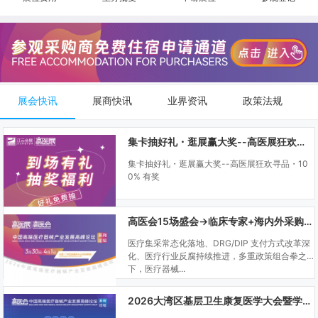
展会快讯
展商快讯
业界资讯
政策法规
集卡抽好礼・逛展赢大奖--高医展狂欢寻品・100% 有奖
集卡抽好礼・逛展赢大奖--高医展狂欢寻品・10
0% 有奖
高医会15场盛会→临床专家+海内外采购商双向对接
医疗集采常态化落地、DRG/DIP 支付方式改革深
化、医疗行业反腐持续推进，多重政策组合拳之
下，医疗器械...
2026大湾区基层卫生康复医学大会暨学科建设、门诊可视化微创技术分享会