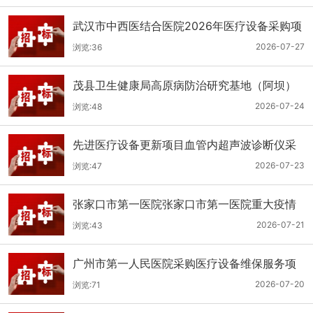
武汉市中西医结合医院2026年医疗设备采购项
目三十三公开招标公告
2026-07-27
浏览:36
茂县卫生健康局高原病防治研究基地（阿坝）
手术、急救及生命支持类医疗设备购置项目招
2026-07-24
浏览:48
标公告
先进医疗设备更新项目血管内超声波诊断仪采
购（三次）公开招标公告
2026-07-23
浏览:47
张家口市第一医院张家口市第一医院重大疫情
救治基地手术室及重症监护室医疗设备采购项
2026-07-21
浏览:43
目更正公告
广州市第一人民医院采购医疗设备维保服务项
目（2026年第1批）(二次)（项目编号：GZSY-
2026-07-20
浏览:71
2026FW-06）采购更正公告