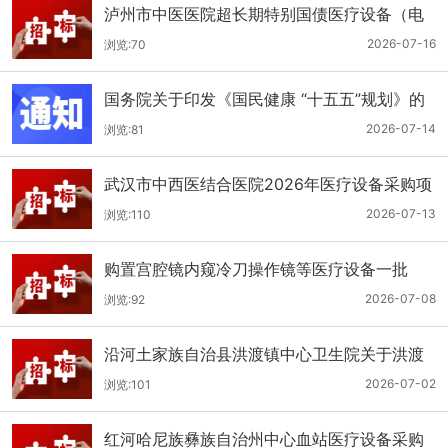
泸州市中医医院超长期特别国债医疗设备（电
子胃肠镜系统）采购更正公告（第二次）
2026-07-16
浏览:70
国务院关于印发《国民健康 “十五五”规划》的
通知
2026-07-14
浏览:81
武汉市中西医结合医院2026年医疗设备采购项
目四公开招标公告
2026-07-13
浏览:110
购置宫腔镜内窥冷刀操作镜等医疗设备一批
（双盲+远程异地+分散）
2026-07-08
浏览:92
沿河土家族自治县洪渡镇中心卫生院关于洪渡
镇中心卫生院县域医疗次中心医疗设备采购项
2026-07-02
浏览:101
目的公开招标公告
红河哈尼族彝族自治州中心血站医疗设备采购