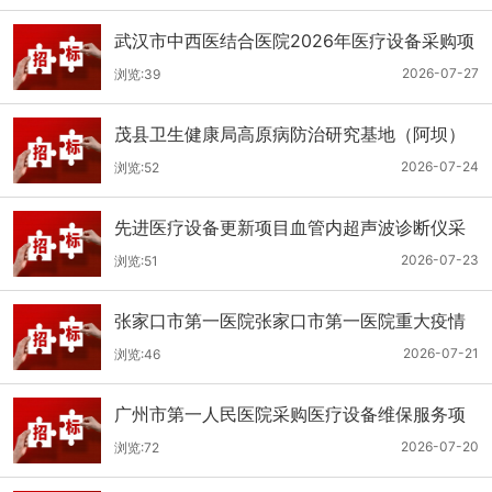
武汉市中西医结合医院2026年医疗设备采购项
目三十三公开招标公告
2026-07-27
浏览:39
茂县卫生健康局高原病防治研究基地（阿坝）
手术、急救及生命支持类医疗设备购置项目招
2026-07-24
浏览:52
标公告
先进医疗设备更新项目血管内超声波诊断仪采
购（三次）公开招标公告
2026-07-23
浏览:51
张家口市第一医院张家口市第一医院重大疫情
救治基地手术室及重症监护室医疗设备采购项
2026-07-21
浏览:46
目更正公告
广州市第一人民医院采购医疗设备维保服务项
目（2026年第1批）(二次)（项目编号：GZSY-
2026-07-20
浏览:72
2026FW-06）采购更正公告