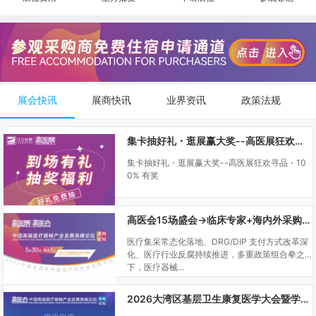
展会快讯
展商快讯
业界资讯
政策法规
集卡抽好礼・逛展赢大奖--高医展狂欢寻品・100% 有奖
集卡抽好礼・逛展赢大奖--高医展狂欢寻品・10
0% 有奖
高医会15场盛会→临床专家+海内外采购商双向对接
医疗集采常态化落地、DRG/DIP 支付方式改革深
化、医疗行业反腐持续推进，多重政策组合拳之
下，医疗器械...
2026大湾区基层卫生康复医学大会暨学科建设、门诊可视化微创技术分享会