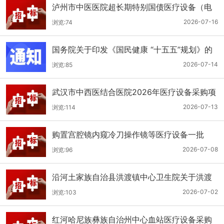
泸州市中医医院超长期特别国债医疗设备（电
子胃肠镜系统）采购更正公告（第二次）
2026-07-16
浏览:74
国务院关于印发《国民健康 “十五五”规划》的
通知
2026-07-14
浏览:85
武汉市中西医结合医院2026年医疗设备采购项
目四公开招标公告
2026-07-13
浏览:114
购置宫腔镜内窥冷刀操作镜等医疗设备一批
（双盲+远程异地+分散）
2026-07-08
浏览:96
沿河土家族自治县洪渡镇中心卫生院关于洪渡
镇中心卫生院县域医疗次中心医疗设备采购项
2026-07-02
浏览:103
目的公开招标公告
红河哈尼族彝族自治州中心血站医疗设备采购