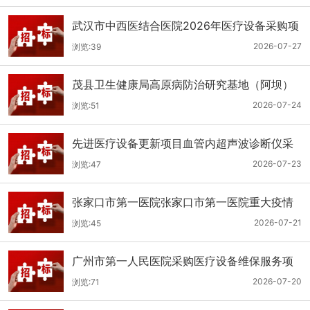
武汉市中西医结合医院2026年医疗设备采购项
目三十三公开招标公告
2026-07-27
浏览:39
茂县卫生健康局高原病防治研究基地（阿坝）
手术、急救及生命支持类医疗设备购置项目招
2026-07-24
浏览:51
标公告
先进医疗设备更新项目血管内超声波诊断仪采
购（三次）公开招标公告
2026-07-23
浏览:47
张家口市第一医院张家口市第一医院重大疫情
救治基地手术室及重症监护室医疗设备采购项
2026-07-21
浏览:45
目更正公告
广州市第一人民医院采购医疗设备维保服务项
目（2026年第1批）(二次)（项目编号：GZSY-
2026-07-20
浏览:71
2026FW-06）采购更正公告