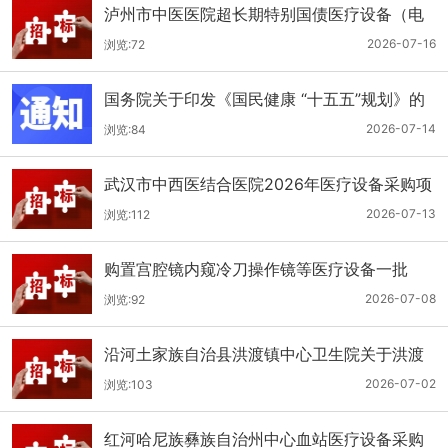
泸州市中医医院超长期特别国债医疗设备（电
子胃肠镜系统）采购更正公告（第二次）
2026-07-16
浏览:72
国务院关于印发《国民健康 “十五五”规划》的
通知
2026-07-14
浏览:84
武汉市中西医结合医院2026年医疗设备采购项
目四公开招标公告
2026-07-13
浏览:112
购置宫腔镜内窥冷刀操作镜等医疗设备一批
（双盲+远程异地+分散）
2026-07-08
浏览:92
沿河土家族自治县洪渡镇中心卫生院关于洪渡
镇中心卫生院县域医疗次中心医疗设备采购项
2026-07-02
浏览:103
目的公开招标公告
红河哈尼族彝族自治州中心血站医疗设备采购