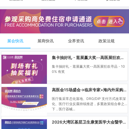
展会快讯
展商快讯
业界资讯
政策法规
集卡抽好礼・逛展赢大奖--高医展狂欢寻品・100% 有奖
集卡抽好礼・逛展赢大奖--高医展狂欢寻品・10
0% 有奖
高医会15场盛会→临床专家+海内外采购商双向对接
医疗集采常态化落地、DRG/DIP 支付方式改革深
化、医疗行业反腐持续推进，多重政策组合拳之
下，医疗器械...
2026大湾区基层卫生康复医学大会暨学科建设、门诊可视化微创技术分享会