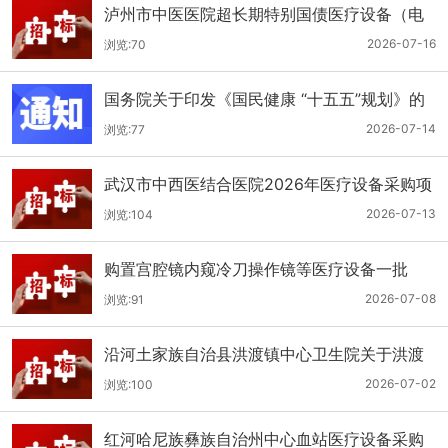
泸州市中医医院超长期特别国债医疗设备（电
子胃肠镜系统）采购更正公告（第二次）
2026-07-16
浏览:70
国务院关于印发《国民健康 “十五五”规划》的
通知
2026-07-14
浏览:77
武汉市中西医结合医院2026年医疗设备采购项
目四公开招标公告
2026-07-13
浏览:104
购置宫腔镜内窥冷刀操作镜等医疗设备一批
（双盲+远程异地+分散）
2026-07-08
浏览:91
沿河土家族自治县洪渡镇中心卫生院关于洪渡
镇中心卫生院县域医疗次中心医疗设备采购项
2026-07-02
浏览:100
目的公开招标公告
红河哈尼族彝族自治州中心血站医疗设备采购