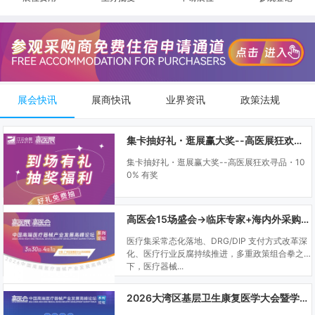
展会快讯
展商快讯
业界资讯
政策法规
集卡抽好礼・逛展赢大奖--高医展狂欢寻品・100% 有奖
集卡抽好礼・逛展赢大奖--高医展狂欢寻品・10
0% 有奖
高医会15场盛会→临床专家+海内外采购商双向对接
医疗集采常态化落地、DRG/DIP 支付方式改革深
化、医疗行业反腐持续推进，多重政策组合拳之
下，医疗器械...
2026大湾区基层卫生康复医学大会暨学科建设、门诊可视化微创技术分享会