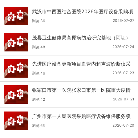
武汉市中西医结合医院2026年医疗设备采购项
目三十三公开招标公告
2026-07-27
浏览:36
茂县卫生健康局高原病防治研究基地（阿坝）
手术、急救及生命支持类医疗设备购置项目招
2026-07-24
浏览:48
标公告
先进医疗设备更新项目血管内超声波诊断仪采
购（三次）公开招标公告
2026-07-23
浏览:46
张家口市第一医院张家口市第一医院重大疫情
救治基地手术室及重症监护室医疗设备采购项
2026-07-21
浏览:42
目更正公告
广州市第一人民医院采购医疗设备维保服务项
目（2026年第1批）(二次)（项目编号：GZSY-
2026-07-20
浏览:66
2026FW-06）采购更正公告