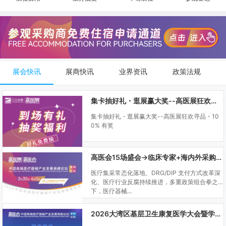
展会快讯
展商快讯
业界资讯
政策法规
集卡抽好礼・逛展赢大奖--高医展狂欢寻品・100% 有奖
集卡抽好礼・逛展赢大奖--高医展狂欢寻品・10
0% 有奖
高医会15场盛会→临床专家+海内外采购商双向对接
医疗集采常态化落地、DRG/DIP 支付方式改革深
化、医疗行业反腐持续推进，多重政策组合拳之
下，医疗器械...
2026大湾区基层卫生康复医学大会暨学科建设、门诊可视化微创技术分享会