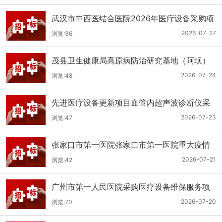
武汉市中西医结合医院2026年医疗设备采购项
目三十三公开招标公告
2026-07-27
浏览:36
茂县卫生健康局高原病防治研究基地（阿坝）
手术、急救及生命支持类医疗设备购置项目招
2026-07-24
浏览:48
标公告
先进医疗设备更新项目血管内超声波诊断仪采
购（三次）公开招标公告
2026-07-23
浏览:47
张家口市第一医院张家口市第一医院重大疫情
救治基地手术室及重症监护室医疗设备采购项
2026-07-21
浏览:42
目更正公告
广州市第一人民医院采购医疗设备维保服务项
目（2026年第1批）(二次)（项目编号：GZSY-
2026-07-20
浏览:70
2026FW-06）采购更正公告