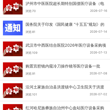
泸州市中医医院超长期特别国债医疗设备（电
子胃肠镜系统）采购更正公告（第二次）
2026-07-16
浏览:70
国务院关于印发《国民健康 “十五五”规划》的
通知
2026-07-14
浏览:81
武汉市中西医结合医院2026年医疗设备采购项
目四公开招标公告
2026-07-13
浏览:109
购置宫腔镜内窥冷刀操作镜等医疗设备一批
（双盲+远程异地+分散）
2026-07-08
浏览:91
沿河土家族自治县洪渡镇中心卫生院关于洪渡
镇中心卫生院县域医疗次中心医疗设备采购项
2026-07-02
浏览:101
目的公开招标公告
红河哈尼族彝族自治州中心血站医疗设备采购