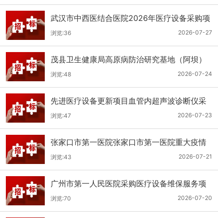
武汉市中西医结合医院2026年医疗设备采购项
目三十三公开招标公告
2026-07-27
浏览:36
茂县卫生健康局高原病防治研究基地（阿坝）
手术、急救及生命支持类医疗设备购置项目招
2026-07-24
浏览:48
标公告
先进医疗设备更新项目血管内超声波诊断仪采
购（三次）公开招标公告
2026-07-23
浏览:47
张家口市第一医院张家口市第一医院重大疫情
救治基地手术室及重症监护室医疗设备采购项
2026-07-21
浏览:43
目更正公告
广州市第一人民医院采购医疗设备维保服务项
目（2026年第1批）(二次)（项目编号：GZSY-
2026-07-20
浏览:70
2026FW-06）采购更正公告