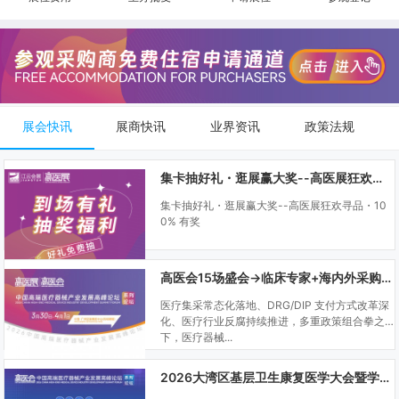
展会快讯
展商快讯
业界资讯
政策法规
集卡抽好礼・逛展赢大奖--高医展狂欢寻品・100% 有奖
集卡抽好礼・逛展赢大奖--高医展狂欢寻品・10
0% 有奖
高医会15场盛会→临床专家+海内外采购商双向对接
医疗集采常态化落地、DRG/DIP 支付方式改革深
化、医疗行业反腐持续推进，多重政策组合拳之
下，医疗器械...
2026大湾区基层卫生康复医学大会暨学科建设、门诊可视化微创技术分享会