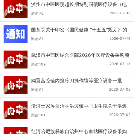
泸州市中医医院超长期特别国债医疗设备（电
子胃肠镜系统）采购更正公告（第二次）
2026-07-16
浏览:70
国务院关于印发《国民健康 “十五五”规划》的
通知
2026-07-14
浏览:81
武汉市中西医结合医院2026年医疗设备采购项
目四公开招标公告
2026-07-13
浏览:109
购置宫腔镜内窥冷刀操作镜等医疗设备一批
（双盲+远程异地+分散）
2026-07-08
浏览:91
沿河土家族自治县洪渡镇中心卫生院关于洪渡
镇中心卫生院县域医疗次中心医疗设备采购项
2026-07-02
浏览:101
目的公开招标公告
红河哈尼族彝族自治州中心血站医疗设备采购