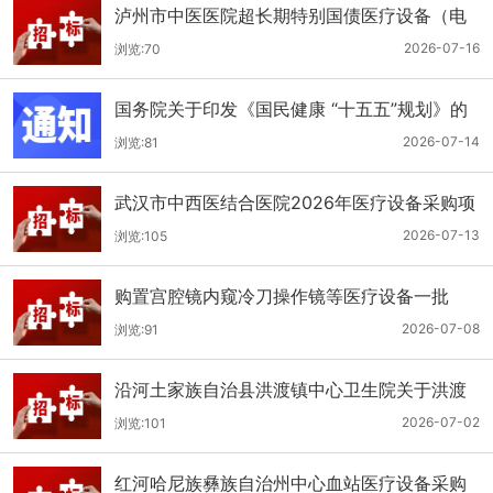
泸州市中医医院超长期特别国债医疗设备（电
子胃肠镜系统）采购更正公告（第二次）
2026-07-16
浏览:70
国务院关于印发《国民健康 “十五五”规划》的
通知
2026-07-14
浏览:81
武汉市中西医结合医院2026年医疗设备采购项
目四公开招标公告
2026-07-13
浏览:105
购置宫腔镜内窥冷刀操作镜等医疗设备一批
（双盲+远程异地+分散）
2026-07-08
浏览:91
沿河土家族自治县洪渡镇中心卫生院关于洪渡
镇中心卫生院县域医疗次中心医疗设备采购项
2026-07-02
浏览:101
目的公开招标公告
红河哈尼族彝族自治州中心血站医疗设备采购