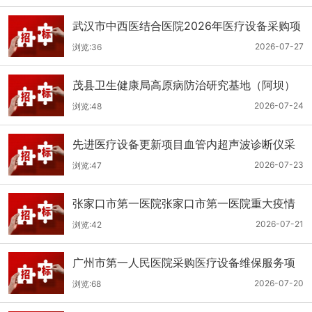
武汉市中西医结合医院2026年医疗设备采购项
目三十三公开招标公告
2026-07-27
浏览:36
茂县卫生健康局高原病防治研究基地（阿坝）
手术、急救及生命支持类医疗设备购置项目招
2026-07-24
浏览:48
标公告
先进医疗设备更新项目血管内超声波诊断仪采
购（三次）公开招标公告
2026-07-23
浏览:47
张家口市第一医院张家口市第一医院重大疫情
救治基地手术室及重症监护室医疗设备采购项
2026-07-21
浏览:42
目更正公告
广州市第一人民医院采购医疗设备维保服务项
目（2026年第1批）(二次)（项目编号：GZSY-
2026-07-20
浏览:68
2026FW-06）采购更正公告