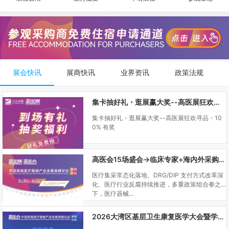
展会快讯
展商快讯
业界资讯
政策法规
集卡抽好礼・逛展赢大奖--高医展狂欢寻品・100% 有奖
集卡抽好礼・逛展赢大奖--高医展狂欢寻品・10
0% 有奖
高医会15场盛会→临床专家+海内外采购商双向对接
医疗集采常态化落地、DRG/DIP 支付方式改革深
化、医疗行业反腐持续推进，多重政策组合拳之
下，医疗器械...
2026大湾区基层卫生康复医学大会暨学科建设、门诊可视化微创技术分享会