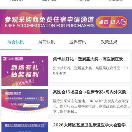
展会快讯
展商快讯
业界资讯
政策法规
集卡抽好礼・逛展赢大奖--高医展狂欢寻品・100% 有奖
集卡抽好礼・逛展赢大奖--高医展狂欢寻品・10
0% 有奖
高医会15场盛会→临床专家+海内外采购商双向对接
医疗集采常态化落地、DRG/DIP 支付方式改革深
化、医疗行业反腐持续推进，多重政策组合拳之
下，医疗器械...
2026大湾区基层卫生康复医学大会暨学科建设、门诊可视化微创技术分享会