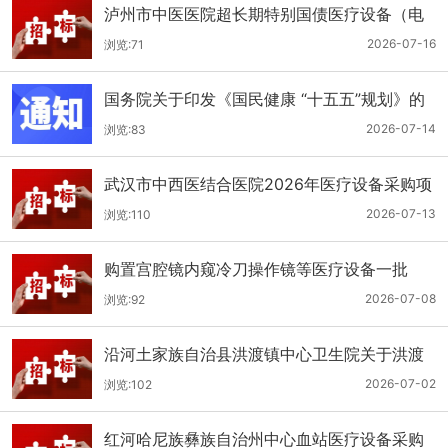
泸州市中医医院超长期特别国债医疗设备（电
子胃肠镜系统）采购更正公告（第二次）
2026-07-16
浏览:71
国务院关于印发《国民健康 “十五五”规划》的
通知
2026-07-14
浏览:83
武汉市中西医结合医院2026年医疗设备采购项
目四公开招标公告
2026-07-13
浏览:110
购置宫腔镜内窥冷刀操作镜等医疗设备一批
（双盲+远程异地+分散）
2026-07-08
浏览:92
沿河土家族自治县洪渡镇中心卫生院关于洪渡
镇中心卫生院县域医疗次中心医疗设备采购项
2026-07-02
浏览:102
目的公开招标公告
红河哈尼族彝族自治州中心血站医疗设备采购