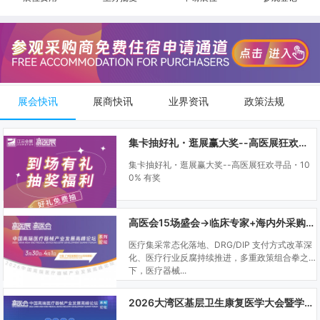
展会快讯
展商快讯
业界资讯
政策法规
集卡抽好礼・逛展赢大奖--高医展狂欢寻品・100% 有奖
集卡抽好礼・逛展赢大奖--高医展狂欢寻品・10
0% 有奖
高医会15场盛会→临床专家+海内外采购商双向对接
医疗集采常态化落地、DRG/DIP 支付方式改革深
化、医疗行业反腐持续推进，多重政策组合拳之
下，医疗器械...
2026大湾区基层卫生康复医学大会暨学科建设、门诊可视化微创技术分享会