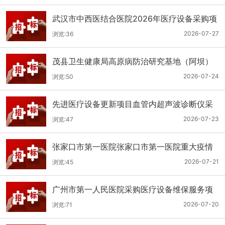
武汉市中西医结合医院2026年医疗设备采购项
目三十三公开招标公告
2026-07-27
浏览:36
茂县卫生健康局高原病防治研究基地（阿坝）
手术、急救及生命支持类医疗设备购置项目招
2026-07-24
浏览:50
标公告
先进医疗设备更新项目血管内超声波诊断仪采
购（三次）公开招标公告
2026-07-23
浏览:47
张家口市第一医院张家口市第一医院重大疫情
救治基地手术室及重症监护室医疗设备采购项
2026-07-21
浏览:45
目更正公告
广州市第一人民医院采购医疗设备维保服务项
目（2026年第1批）(二次)（项目编号：GZSY-
2026-07-20
浏览:71
2026FW-06）采购更正公告