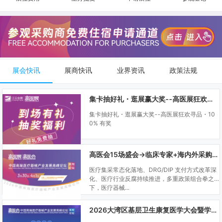
展会快讯
展商快讯
业界资讯
政策法规
集卡抽好礼・逛展赢大奖--高医展狂欢寻品・100% 有奖
集卡抽好礼・逛展赢大奖--高医展狂欢寻品・10
0% 有奖
高医会15场盛会→临床专家+海内外采购商双向对接
医疗集采常态化落地、DRG/DIP 支付方式改革深
化、医疗行业反腐持续推进，多重政策组合拳之
下，医疗器械...
2026大湾区基层卫生康复医学大会暨学科建设、门诊可视化微创技术分享会