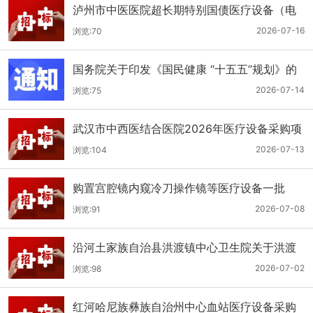
泸州市中医医院超长期特别国债医疗设备（电
子胃肠镜系统）采购更正公告（第二次）
2026-07-16
浏览:70
国务院关于印发《国民健康 “十五五”规划》的
通知
2026-07-14
浏览:75
武汉市中西医结合医院2026年医疗设备采购项
目四公开招标公告
2026-07-13
浏览:104
购置宫腔镜内窥冷刀操作镜等医疗设备一批
（双盲+远程异地+分散）
2026-07-08
浏览:91
沿河土家族自治县洪渡镇中心卫生院关于洪渡
镇中心卫生院县域医疗次中心医疗设备采购项
2026-07-02
浏览:98
目的公开招标公告
红河哈尼族彝族自治州中心血站医疗设备采购