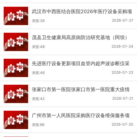
武汉市中西医结合医院2026年医疗设备采购项
目三十三公开招标公告
2026-07-27
浏览:36
茂县卫生健康局高原病防治研究基地（阿坝）
手术、急救及生命支持类医疗设备购置项目招
2026-07-24
浏览:48
标公告
先进医疗设备更新项目血管内超声波诊断仪采
购（三次）公开招标公告
2026-07-23
浏览:46
张家口市第一医院张家口市第一医院重大疫情
救治基地手术室及重症监护室医疗设备采购项
2026-07-21
浏览:42
目更正公告
广州市第一人民医院采购医疗设备维保服务项
目（2026年第1批）(二次)（项目编号：GZSY-
2026-07-20
浏览:66
2026FW-06）采购更正公告