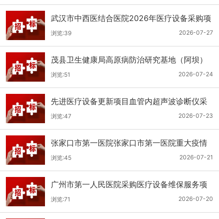
武汉市中西医结合医院2026年医疗设备采购项
目三十三公开招标公告
2026-07-27
浏览:39
茂县卫生健康局高原病防治研究基地（阿坝）
手术、急救及生命支持类医疗设备购置项目招
2026-07-24
浏览:51
标公告
先进医疗设备更新项目血管内超声波诊断仪采
购（三次）公开招标公告
2026-07-23
浏览:47
张家口市第一医院张家口市第一医院重大疫情
救治基地手术室及重症监护室医疗设备采购项
2026-07-21
浏览:45
目更正公告
广州市第一人民医院采购医疗设备维保服务项
目（2026年第1批）(二次)（项目编号：GZSY-
2026-07-20
浏览:71
2026FW-06）采购更正公告