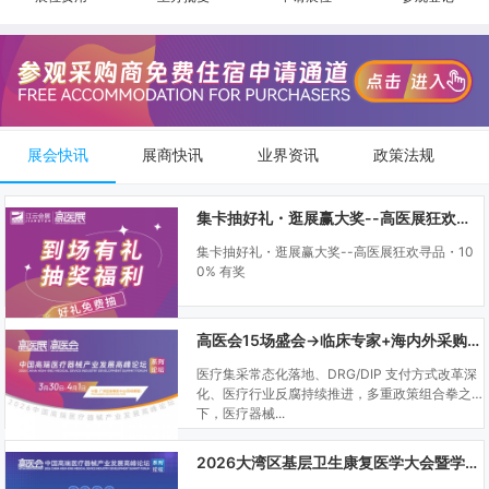
展会快讯
展商快讯
业界资讯
政策法规
集卡抽好礼・逛展赢大奖--高医展狂欢寻品・100% 有奖
集卡抽好礼・逛展赢大奖--高医展狂欢寻品・10
0% 有奖
高医会15场盛会→临床专家+海内外采购商双向对接
医疗集采常态化落地、DRG/DIP 支付方式改革深
化、医疗行业反腐持续推进，多重政策组合拳之
下，医疗器械...
2026大湾区基层卫生康复医学大会暨学科建设、门诊可视化微创技术分享会