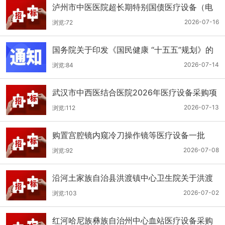
泸州市中医医院超长期特别国债医疗设备（电
子胃肠镜系统）采购更正公告（第二次）
2026-07-16
浏览:72
国务院关于印发《国民健康 “十五五”规划》的
通知
2026-07-14
浏览:84
武汉市中西医结合医院2026年医疗设备采购项
目四公开招标公告
2026-07-13
浏览:112
购置宫腔镜内窥冷刀操作镜等医疗设备一批
（双盲+远程异地+分散）
2026-07-08
浏览:92
沿河土家族自治县洪渡镇中心卫生院关于洪渡
镇中心卫生院县域医疗次中心医疗设备采购项
2026-07-02
浏览:103
目的公开招标公告
红河哈尼族彝族自治州中心血站医疗设备采购