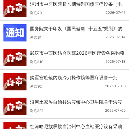
泸州市中医医院超长期特别国债医疗设备（电
子胃肠镜系统）采购更正公告（第二次）
2026-07-16
浏览:70
国务院关于印发《国民健康 “十五五”规划》的
通知
2026-07-14
浏览:81
武汉市中西医结合医院2026年医疗设备采购项
目四公开招标公告
2026-07-13
浏览:110
购置宫腔镜内窥冷刀操作镜等医疗设备一批
（双盲+远程异地+分散）
2026-07-08
浏览:92
沿河土家族自治县洪渡镇中心卫生院关于洪渡
镇中心卫生院县域医疗次中心医疗设备采购项
2026-07-02
浏览:101
目的公开招标公告
红河哈尼族彝族自治州中心血站医疗设备采购