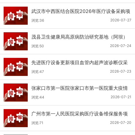
武汉市中西医结合医院2026年医疗设备采购项
目三十三公开招标公告
2026-07-27
浏览:36
茂县卫生健康局高原病防治研究基地（阿坝）
手术、急救及生命支持类医疗设备购置项目招
2026-07-24
浏览:50
标公告
先进医疗设备更新项目血管内超声波诊断仪采
购（三次）公开招标公告
2026-07-23
浏览:47
张家口市第一医院张家口市第一医院重大疫情
救治基地手术室及重症监护室医疗设备采购项
2026-07-21
浏览:44
目更正公告
广州市第一人民医院采购医疗设备维保服务项
目（2026年第1批）(二次)（项目编号：GZSY-
2026-07-20
浏览:71
2026FW-06）采购更正公告