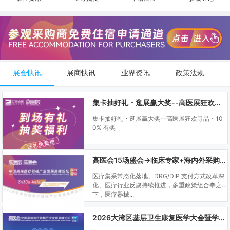
展会快讯
展商快讯
业界资讯
政策法规
集卡抽好礼・逛展赢大奖--高医展狂欢寻品・100% 有奖
集卡抽好礼・逛展赢大奖--高医展狂欢寻品・10
0% 有奖
高医会15场盛会→临床专家+海内外采购商双向对接
医疗集采常态化落地、DRG/DIP 支付方式改革深
化、医疗行业反腐持续推进，多重政策组合拳之
下，医疗器械...
2026大湾区基层卫生康复医学大会暨学科建设、门诊可视化微创技术分享会