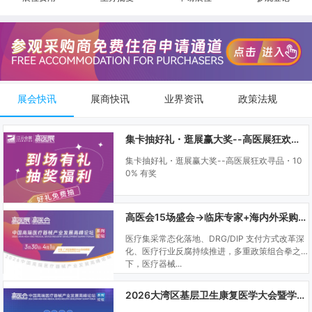
展会快讯
展商快讯
业界资讯
政策法规
集卡抽好礼・逛展赢大奖--高医展狂欢寻品・100% 有奖
集卡抽好礼・逛展赢大奖--高医展狂欢寻品・10
0% 有奖
高医会15场盛会→临床专家+海内外采购商双向对接
医疗集采常态化落地、DRG/DIP 支付方式改革深
化、医疗行业反腐持续推进，多重政策组合拳之
下，医疗器械...
2026大湾区基层卫生康复医学大会暨学科建设、门诊可视化微创技术分享会