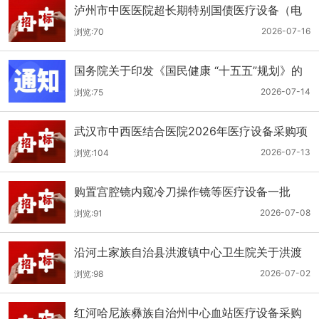
泸州市中医医院超长期特别国债医疗设备（电
子胃肠镜系统）采购更正公告（第二次）
2026-07-16
浏览:70
国务院关于印发《国民健康 “十五五”规划》的
通知
2026-07-14
浏览:75
武汉市中西医结合医院2026年医疗设备采购项
目四公开招标公告
2026-07-13
浏览:104
购置宫腔镜内窥冷刀操作镜等医疗设备一批
（双盲+远程异地+分散）
2026-07-08
浏览:91
沿河土家族自治县洪渡镇中心卫生院关于洪渡
镇中心卫生院县域医疗次中心医疗设备采购项
2026-07-02
浏览:98
目的公开招标公告
红河哈尼族彝族自治州中心血站医疗设备采购