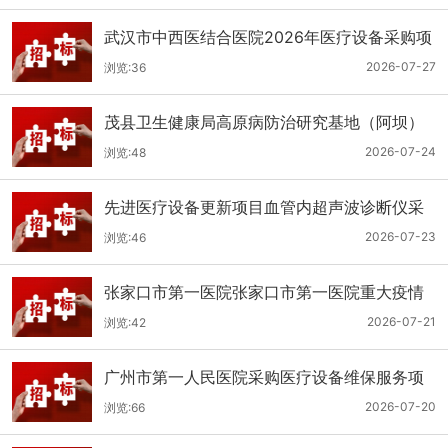
武汉市中西医结合医院2026年医疗设备采购项
目三十三公开招标公告
2026-07-27
浏览:36
茂县卫生健康局高原病防治研究基地（阿坝）
手术、急救及生命支持类医疗设备购置项目招
2026-07-24
浏览:48
标公告
先进医疗设备更新项目血管内超声波诊断仪采
购（三次）公开招标公告
2026-07-23
浏览:46
张家口市第一医院张家口市第一医院重大疫情
救治基地手术室及重症监护室医疗设备采购项
2026-07-21
浏览:42
目更正公告
广州市第一人民医院采购医疗设备维保服务项
目（2026年第1批）(二次)（项目编号：GZSY-
2026-07-20
浏览:66
2026FW-06）采购更正公告