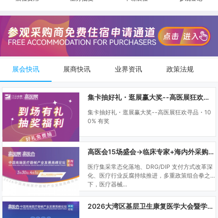
展会快讯
展商快讯
业界资讯
政策法规
集卡抽好礼・逛展赢大奖--高医展狂欢寻品・100% 有奖
集卡抽好礼・逛展赢大奖--高医展狂欢寻品・10
0% 有奖
高医会15场盛会→临床专家+海内外采购商双向对接
医疗集采常态化落地、DRG/DIP 支付方式改革深
化、医疗行业反腐持续推进，多重政策组合拳之
下，医疗器械...
2026大湾区基层卫生康复医学大会暨学科建设、门诊可视化微创技术分享会