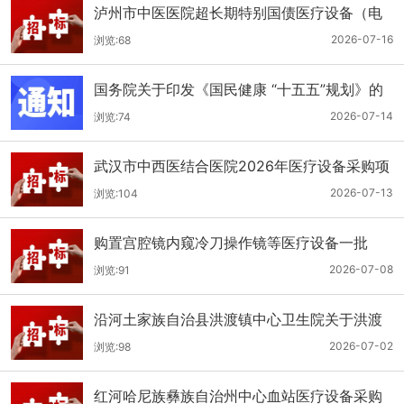
泸州市中医医院超长期特别国债医疗设备（电
子胃肠镜系统）采购更正公告（第二次）
2026-07-16
浏览:68
国务院关于印发《国民健康 “十五五”规划》的
通知
2026-07-14
浏览:74
武汉市中西医结合医院2026年医疗设备采购项
目四公开招标公告
2026-07-13
浏览:104
购置宫腔镜内窥冷刀操作镜等医疗设备一批
（双盲+远程异地+分散）
2026-07-08
浏览:91
沿河土家族自治县洪渡镇中心卫生院关于洪渡
镇中心卫生院县域医疗次中心医疗设备采购项
2026-07-02
浏览:98
目的公开招标公告
红河哈尼族彝族自治州中心血站医疗设备采购