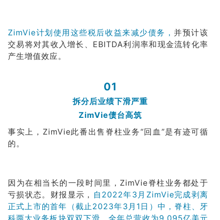
ZimVie计划使用这些税后收益来减少债务，
并预计该
交易将对其收入增长、EBITDA利润率和现金流转化率
产生增值效应。
01
拆分后业绩下滑严重
ZimVie债台高筑
事实上，ZimVie此番出售脊柱业务“回血”是有迹可循
的。
因为在相当长的一段时间里，ZimVie脊柱业务都处于
亏损状态。财报显示，
自2022年3月ZimVie完成剥离
正式上市的首年（截止2023年3月1日）中，脊柱、牙
科两大业务板块双双下滑，全年总营收为9.095亿美元